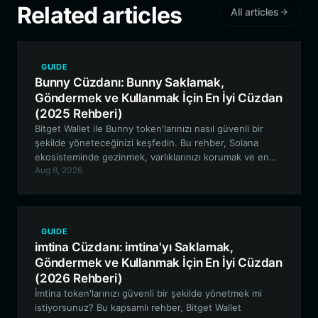
Related articles
All articles
GUIDE
Bunny Cüzdanı: Bunny Saklamak,
Göndermek ve Kullanmak İçin En İyi Cüzdan
(2025 Rehberi)
Bitget Wallet ile Bunny token'larınızı nasıl güvenli bir
şekilde yöneteceğinizi keşfedin. Bu rehber, Solana
ekosisteminde gezinmek, varlıklarınızı korumak ve en
Aug 8, 2026
son meme token trendlerine katılmak hakkında bilmeniz
gereken her şeyi kapsar.
GUIDE
imtina Cüzdanı: imtina'yı Saklamak,
Göndermek ve Kullanmak İçin En İyi Cüzdan
(2026 Rehberi)
İmtina token'larınızı güvenli bir şekilde yönetmek mi
istiyorsunuz? Bu kapsamlı rehber, Bitget Wallet