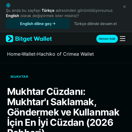
English
日本語
Şu anda bu sayfayı
Türkçe
adresinden görüntülüyorsunuz.
English
olarak değiştirmek ister misiniz?
Tiếng Việt
English diline geç
Türkçe dilinde devam et
Русский
Español (Latinoamérica)
Türkçe
Hemen indir
Italiano
Français
Home
›
Wallet
›
Hachiko of Crimea Wallet
Deutsch
简体中文
繁體中文
MUKHTAR
Português (Portugal)
Bahasa Indonesia
Mukhtar Cüzdanı:
ภาษาไทย
Mukhtar'ı Saklamak,
हिन्दी
বাংলা
Göndermek ve Kullanmak
Español
İçin En İyi Cüzdan (2026
Português (Brasil)
Español (Argentina)