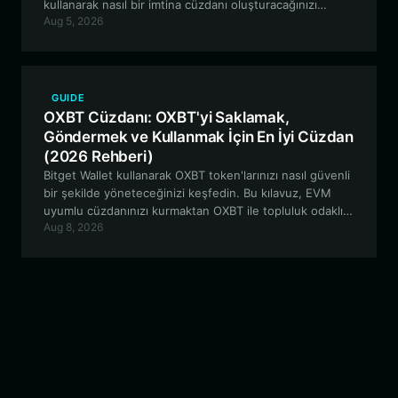
kullanarak nasıl bir imtina cüzdanı oluşturacağınızı
Aug 5, 2026
açıklamakta ve varlıklarınız üzerinde tam kontrol sahibi
olarak topluluk odaklı ekosisteme katılmanızı
sağlamaktadır.
GUIDE
OXBT Cüzdanı: OXBT'yi Saklamak,
Göndermek ve Kullanmak İçin En İyi Cüzdan
(2026 Rehberi)
Bitget Wallet kullanarak OXBT token'larınızı nasıl güvenli
bir şekilde yöneteceğinizi keşfedin. Bu kılavuz, EVM
uyumlu cüzdanınızı kurmaktan OXBT ile topluluk odaklı
Aug 8, 2026
DeFi faaliyetlerine katılmaya kadar her şeyi
kapsamaktadır.