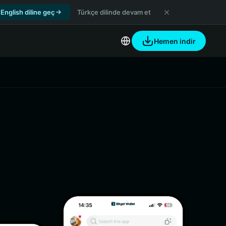
English diline geç
Türkçe dilinde devam et
Hemen indir