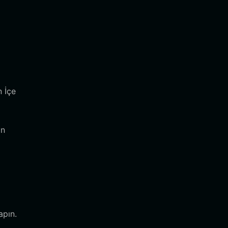
n İçe
in
apın.