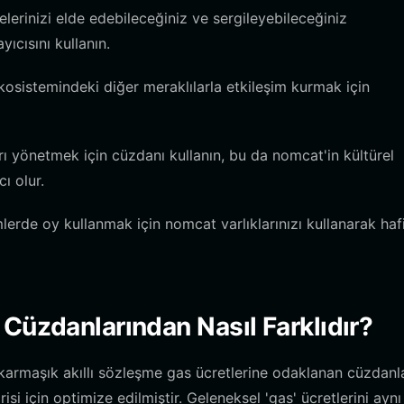
elerinizi elde edebileceğiniz ve sergileyebileceğiniz
ıcısını kullanın.
osistemindeki diğer meraklılarla etkileşim kurmak için
ı yönetmek için cüzdanı kullanın, bu da nomcat'in kültürel
ı olur.
lerde oy kullanmak için nomcat varlıklarınızı kullanarak haf
Cüzdanlarından Nasıl Farklıdır?
 karmaşık akıllı sözleşme gas ücretlerine odaklanan cüzdanl
i için optimize edilmiştir. Geleneksel 'gas' ücretlerini aynı