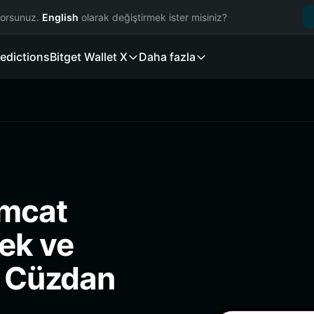
yorsunuz.
English
olarak değiştirmek ister misiniz?
edictions
Bitget Wallet X
Daha fazla
omcat
ek ve
i Cüzdan