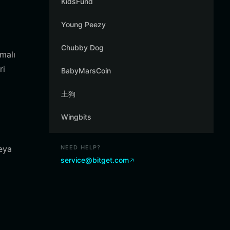
KidsFund
Young Peezy
Chubby Dog
malı
ri
BabyMarsCoin
土狗
Wingbits
ı
eya
NEED HELP?
service@bitget.com