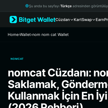
English
Şu anda bu sayfayı
Türkçe
adresinden görüntülü
日本語
Tiếng Việt
Cüzdan
Kart
Swap
Earn
Pr
Русский
Español (Latinoamérica)
Türkçe
Home
›
Wallet
›
nom nom cat Wallet
Italiano
Français
Deutsch
简体中文
NOMCAT
繁體中文
Português (Portugal)
nomcat Cüzdanı: n
Bahasa Indonesia
ภาษาไทย
Saklamak, Gönderm
हिन्दी
বাংলা
Kullanmak İçin En İy
Español
Português (Brasil)
(2026 Rehberi)
Español (Argentina)