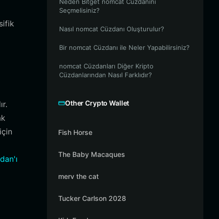
Neden Bitget nomcat Cüzdanını
Seçmelisiniz?
ifik
Nasıl nomcat Cüzdanı Oluşturulur?
Bir nomcat Cüzdanı ile Neler Yapabilirsiniz?
nomcat Cüzdanları Diğer Kripto
Cüzdanlarından Nasıl Farklıdır?
Other Crypto Wallet
ır.
ak
için
Fish Horse
The Baby Macaques
dan'ı
merv the cat
Tucker Carlson 2028