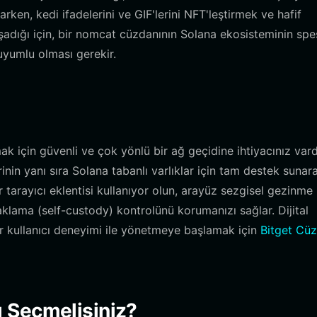
ken, kedi ifadelerini ve GIF'lerini NFT'leştirmek ve hafif
şadığı için, bir nomcat cüzdanının Solana ekosisteminin spes
 uyumlu olması gerekir.
k için güvenli ve çok yönlü bir ağ geçidine ihtiyacınız vard
nin yanı sıra Solana tabanlı varlıklar için tam destek sunar
r tarayıcı eklentisi kullanıyor olun, arayüz sezgisel gezinme 
aklama (self-custody) kontrolünü korumanızı sağlar. Dijital
ir kullanıcı deneyimi ile yönetmeye başlamak için
Bitget Cüz
 Seçmelisiniz?