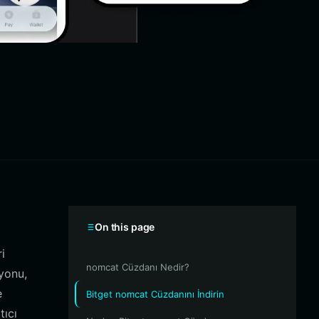
On this page
ri
nomcat Cüzdanı Nedir?
yonu,
e
Bitget nomcat Cüzdanını İndirin
tıcı