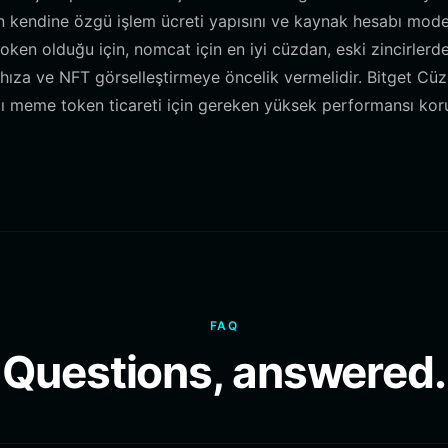
n kendine özgü işlem ücreti yapısını ve kaynak hesabı model
oken olduğu için, nomcat için en iyi cüzdan, eski zincirlerd
e hıza ve NFT görselleştirmeye öncelik vermelidir. Bitget Cü
lı meme token ticareti için gereken yüksek performansı ko
FAQ
Questions, answered.