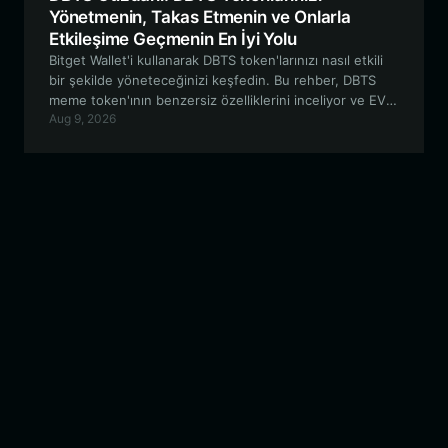
Yönetmenin, Takas Etmenin ve Onlarla
Etkileşime Geçmenin En İyi Yolu
Bitget Wallet'i kullanarak DBTS token'larınızı nasıl etkili
bir şekilde yöneteceğinizi keşfedin. Bu rehber, DBTS
meme token'ının benzersiz özelliklerini inceliyor ve EVM
Aug 9, 2026
ekosistemindeki varlıklarınızı güvence altına almak için
adım adım bir yaklaşım sunuyor.