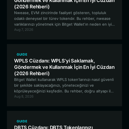
Göndermek ve Kullanmak İçin En İyi Cüzdan
(2026 Rehberi)
Nwease, EVM zincirinde faaliyet gösteren, topluluk
odaklı deneysel bir türev tokendır. Bu rehber, nwease
varlıklarınızı yönetmek için Bitget Wallet'ın neden en iyi
Aug 7, 2026
seçenek olduğunu, güvenli saklama ve ekosistemiyle
kesintisiz etkileşim sunduğunu açıklamaktadır.
GUIDE
WPLS Cüzdanı: WPLS'yi Saklamak,
Göndermek ve Kullanmak İçin En İyi Cüzdan
(2026 Rehberi)
Bitget Wallet kullanarak WPLS token'larınızı nasıl güvenli
bir şekilde saklayacağınızı, yöneteceğinizi ve
köprüleyeceğinizi keşfedin. Bu rehber, doğru altyapı ile
Aug 8, 2026
Ethereum-PulseChain ekosisteminde gezinmek
hakkında bilmeniz gereken her şeyi kapsar.
GUIDE
DBTS Cüzdanı: DBTS Tokenlarınızı