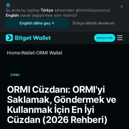
English
日本語
Şu anda bu sayfayı
Türkçe
adresinden görüntülüyorsunuz.
English
olarak değiştirmek ister misiniz?
Tiếng Việt
English diline geç
Türkçe dilinde devam et
Русский
Español (Latinoamérica)
Türkçe
Hemen indir
Italiano
Français
Home
›
Wallet
›
ORMI Wallet
Deutsch
简体中文
繁體中文
ORMI
Português (Portugal)
Bahasa Indonesia
ORMI Cüzdanı: ORMI'yi
ภาษาไทย
Saklamak, Göndermek ve
हिन्दी
বাংলা
Kullanmak İçin En İyi
Español
Cüzdan (2026 Rehberi)
Português (Brasil)
Español (Argentina)