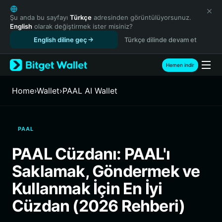
English
日本語
Şu anda bu sayfayı
Türkçe
adresinden görüntülüyorsunuz.
English
olarak değiştirmek ister misiniz?
Tiếng Việt
English diline geç
Türkçe dilinde devam et
Русский
Español (Latinoamérica)
Türkçe
Hemen indir
Italiano
Français
Home
›
Wallet
›
PAAL AI Wallet
Deutsch
简体中文
繁體中文
PAAL
Português (Portugal)
Bahasa Indonesia
PAAL Cüzdanı: PAAL'ı
ภาษาไทย
Saklamak, Göndermek ve
हिन्दी
বাংলা
Kullanmak İçin En İyi
Español
Cüzdan (2026 Rehberi)
Português (Brasil)
Español (Argentina)