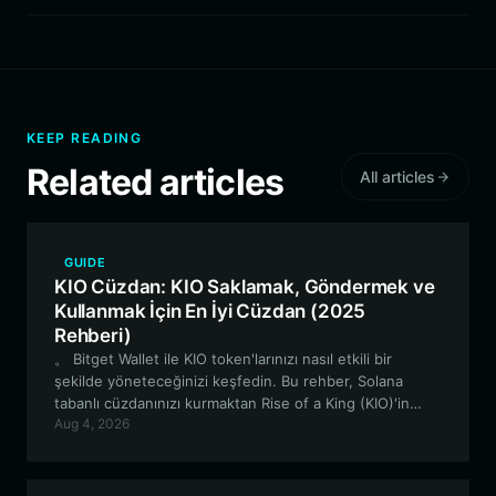
KEEP READING
Related articles
All articles
GUIDE
KIO Cüzdan: KIO Saklamak, Göndermek ve
Kullanmak İçin En İyi Cüzdan (2025
Rehberi)
。 Bitget Wallet ile KIO token'larınızı nasıl etkili bir
şekilde yöneteceğinizi keşfedin. Bu rehber, Solana
tabanlı cüzdanınızı kurmaktan Rise of a King (KIO)'in
Aug 4, 2026
benzersiz topluluk odaklı ekosistemini keşfetmeye
kadar her şeyi kapsamaktadır.