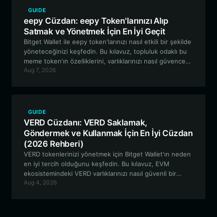
GUIDE
eepy Cüzdan: eepy Token'larınızı Alıp
Satmak ve Yönetmek İçin En İyi Geçit
Bitget Wallet ile eepy token'larınızı nasıl etkili bir şekilde
yöneteceğinizi keşfedin. Bu kılavuz, topluluk odaklı bu
meme token'ın özelliklerini, varlıklarınızı nasıl güvence
Aug 7, 2026
altına alacağınızı ve Bitget Wallet'ın EVM tabanlı kültürel
varlık yolculuğunuz için neden en ideal seçenek
olduğunu inceliyor.
GUIDE
VERD Cüzdanı: VERD Saklamak,
Göndermek ve Kullanmak İçin En İyi Cüzdan
(2026 Rehberi)
VERD tokenlerinizi yönetmek için Bitget Wallet'ın neden
en iyi tercih olduğunu keşfedin. Bu kılavuz, EVM
ekosistemindeki VERD varlıklarınızı nasıl güvenli bir
Aug 4, 2026
şekilde saklayacağınızı, düğüm altyapısıyla nasıl
etkileşime gireceğinizi ve varlıklarınızı nasıl optimize
edeceğinizi kapsamaktadır.