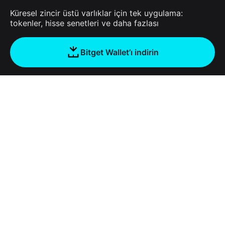
Küresel zincir üstü varlıklar için tek uygulama:
tokenler, hisse senetleri ve daha fazlası
Bitget Wallet’ı indirin
Şirket
Bitget Wallet Hakkında
Products
Blog
Crypto Card
Bitget Wallet X