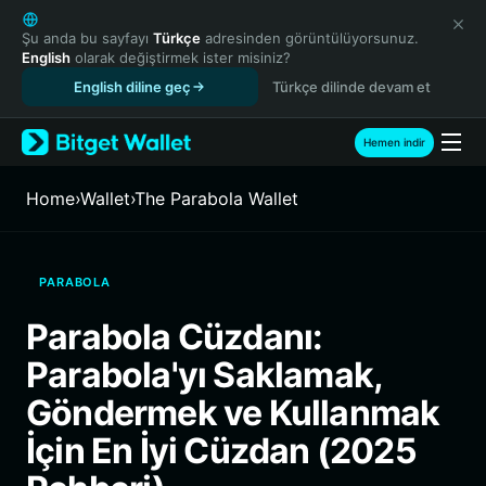
English
日本語
Şu anda bu sayfayı
Türkçe
adresinden görüntülüyorsunuz.
English
olarak değiştirmek ister misiniz?
Tiếng Việt
English diline geç
Türkçe dilinde devam et
Русский
Español (Latinoamérica)
Türkçe
Hemen indir
Italiano
Français
Home
›
Wallet
›
The Parabola Wallet
Deutsch
简体中文
繁體中文
PARABOLA
Português (Portugal)
Bahasa Indonesia
Parabola Cüzdanı:
ภาษาไทย
Parabola'yı Saklamak,
हिन्दी
বাংলা
Göndermek ve Kullanmak
Español
İçin En İyi Cüzdan (2025
Português (Brasil)
Español (Argentina)