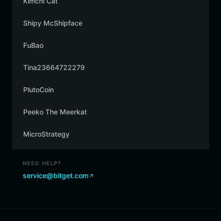
Kimchi Cat
Shipy McShipface
FuBao
Tina23664722279
PlutoCoin
Peeko The Meerkat
MicroStrategy
NEED HELP?
service@bitget.com