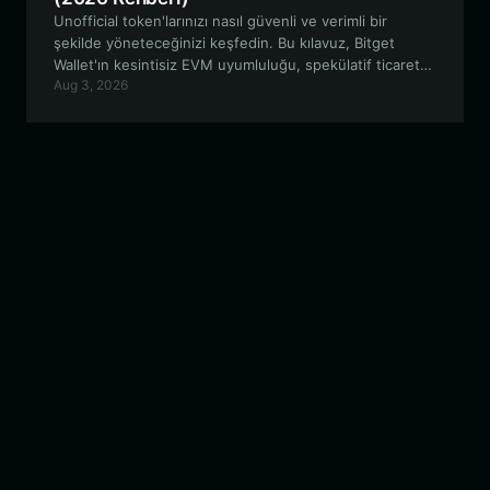
Unofficial token'larınızı nasıl güvenli ve verimli bir
şekilde yöneteceğinizi keşfedin. Bu kılavuz, Bitget
Wallet'ın kesintisiz EVM uyumluluğu, spekülatif ticaret
Aug 3, 2026
ve yönetişime katılım için sunduğu güçlü araçlarla
neden Unofficial topluluğu için en iyi tercih olduğunu
inceliyor.