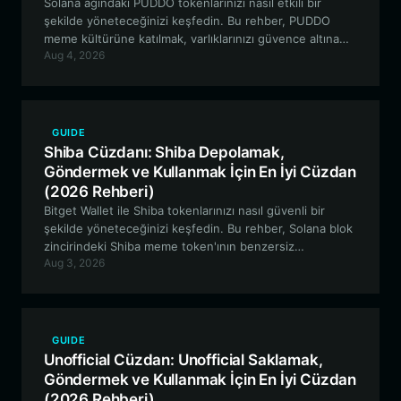
Solana ağındaki PUDDO tokenlarınızı nasıl etkili bir
şekilde yöneteceğinizi keşfedin. Bu rehber, PUDDO
meme kültürüne katılmak, varlıklarınızı güvence altına
Aug 4, 2026
almak ve HEDZ'den ilham alan topluluk ekosistemine
dahil olmak için Bitget Wallet'ın neden en optimal
seçenek olduğunu incelemektedir.
GUIDE
Shiba Cüzdanı: Shiba Depolamak,
Göndermek ve Kullanmak İçin En İyi Cüzdan
(2026 Rehberi)
Bitget Wallet ile Shiba tokenlarınızı nasıl güvenli bir
şekilde yöneteceğinizi keşfedin. Bu rehber, Solana blok
zincirindeki Shiba meme token'ının benzersiz
Aug 3, 2026
özelliklerini ve neden yüksek performanslı, gözetim dışı
(non-custodial) bir cüzdanın ticaret yolculuğunuz için
gerekli olduğunu inceliyor.
GUIDE
Unofficial Cüzdan: Unofficial Saklamak,
Göndermek ve Kullanmak İçin En İyi Cüzdan
(2026 Rehberi)