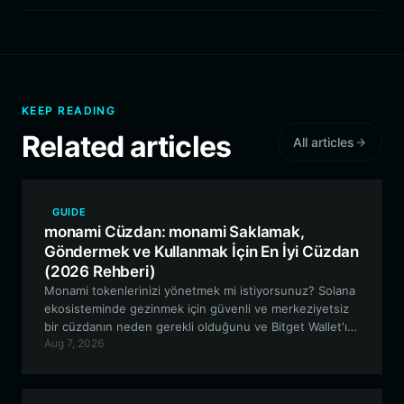
KEEP READING
Related articles
All articles
GUIDE
monami Cüzdan: monami Saklamak,
Göndermek ve Kullanmak İçin En İyi Cüzdan
(2026 Rehberi)
Monami tokenlerinizi yönetmek mi istiyorsunuz? Solana
ekosisteminde gezinmek için güvenli ve merkeziyetsiz
bir cüzdanın neden gerekli olduğunu ve Bitget Wallet'ın
Aug 7, 2026
Relaxed Monkey yolculuğunuz için nasıl mükemmel bir
geçit sunduğunu keşfedin.