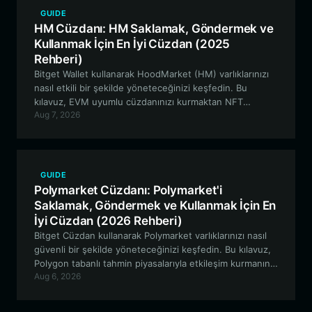
GUIDE
HM Cüzdanı: HM Saklamak, Göndermek ve
Kullanmak İçin En İyi Cüzdan (2025
Rehberi)
Bitget Wallet kullanarak HoodMarket (HM) varlıklarınızı
nasıl etkili bir şekilde yöneteceğinizi keşfedin. Bu
kılavuz, EVM uyumlu cüzdanınızı kurmaktan NFT
Aug 7, 2026
pazarında gezinmeye ve dijital koleksiyonunuzu en üst
düzeye çıkarmaya kadar her şeyi kapsar.
GUIDE
Polymarket Cüzdanı: Polymarket'i
Saklamak, Göndermek ve Kullanmak İçin En
İyi Cüzdan (2026 Rehberi)
Bitget Cüzdan kullanarak Polymarket varlıklarınızı nasıl
güvenli bir şekilde yöneteceğinizi keşfedin. Bu kılavuz,
Polygon tabanlı tahmin piyasalarıyla etkileşim kurmanın
Aug 6, 2026
en iyi yollarını inceleyerek her işlem için şeffaflık ve
verimlilik sağlar.