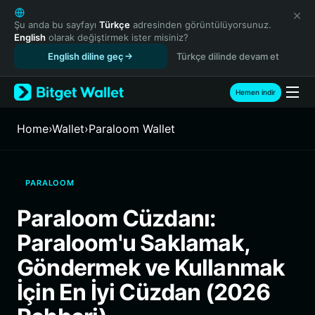
English
日本語
Şu anda bu sayfayı
Türkçe
adresinden görüntülüyorsunuz.
English
olarak değiştirmek ister misiniz?
Tiếng Việt
English diline geç
Türkçe dilinde devam et
Русский
Español (Latinoamérica)
Türkçe
Hemen indir
Italiano
Français
Home
›
Wallet
›
Paraloom Wallet
Deutsch
简体中文
繁體中文
PARALOOM
Português (Portugal)
Bahasa Indonesia
Paraloom Cüzdanı:
ภาษาไทย
Paraloom'u Saklamak,
हिन्दी
বাংলা
Göndermek ve Kullanmak
Español
İçin En İyi Cüzdan (2026
Português (Brasil)
Español (Argentina)