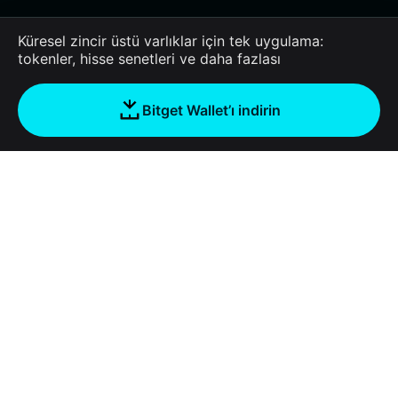
Küresel zincir üstü varlıklar için tek uygulama:
tokenler, hisse senetleri ve daha fazlası
Bitget Wallet’ı indirin
Şirket
Bitget Wallet Hakkında
Products