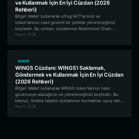
ve Kullanmak İçin En İyi Cüzdan (2026
Rehberi)
Bitget Wallet kullanarak ufrog NFT'lerinizi ve
token'larınızı nasıl güvenli bir şekilde yöneteceğinizi
keşfedin. Bu rehber, cüzdanınızı Robinhood Chain
Aug 8, 2026
üzerinde kurmaktan doğrulanabilir merkeziyetsiz
çekilişlere katılmaya kadar her şeyi kapsamaktadır.
GUIDE
WINGS Cüzdanı: WINGS'i Saklamak,
Göndermek ve Kullanmak İçin En İyi Cüzdan
(2026 Rehberi)
Bitget Wallet kullanarak WINGS token'larınızı nasıl
güvenceye alacağınızı ve yöneteceğinizi keşfedin. Bu
kılavuz, Solana tabanlı cüzdanınızı kurmaktan uçuş takibi
Aug 6, 2026
ödülleri için Wingbits DePIN ekosistemine katılmaya
kadar her şeyi kapsamaktadır.