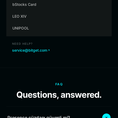
bStocks Card
LEO XIV
UNIPOOL
NEED HELP?
service@bitget.com
FAQ
Questions, answered.
Presence cüzdanı güvenli mi?