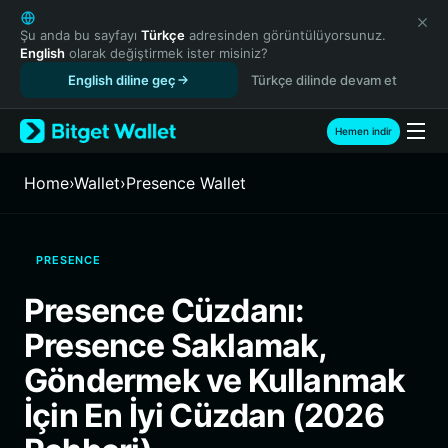
English
日本語
Şu anda bu sayfayı
Türkçe
adresinden görüntülüyorsunuz.
English
olarak değiştirmek ister misiniz?
Tiếng Việt
English diline geç
Türkçe dilinde devam et
Русский
Español (Latinoamérica)
Türkçe
Hemen indir
Italiano
Français
Home
›
Wallet
›
Presence Wallet
Deutsch
简体中文
繁體中文
PRESENCE
Português (Portugal)
Bahasa Indonesia
Presence Cüzdanı:
ภาษาไทย
Presence Saklamak,
हिन्दी
বাংলা
Göndermek ve Kullanmak
Español
İçin En İyi Cüzdan (2026
Português (Brasil)
Español (Argentina)