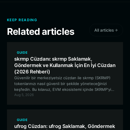
KEEP READING
Related articles
All articles
GUIDE
skrmp Cüzdanı: skrmp Saklamak,
Göndermek ve Kullanmak İçin En İyi Cüzdan
(2026 Rehberi)
Güvenilir bir merkeziyetsiz cüzdan ile skrmp (SKRMP)
tokenlarınızı nasıl güvenli bir şekilde yöneteceğinizi
keşfedin. Bu kılavuz, EVM ekosistemi içinde SKRMP'yi
Aug 5, 2026
kurma, saklama ve kullanma hakkında bilmeniz gereken
her şeyi kapsamaktadır.
GUIDE
ufrog Cüzdan: ufrog Saklamak, Göndermek