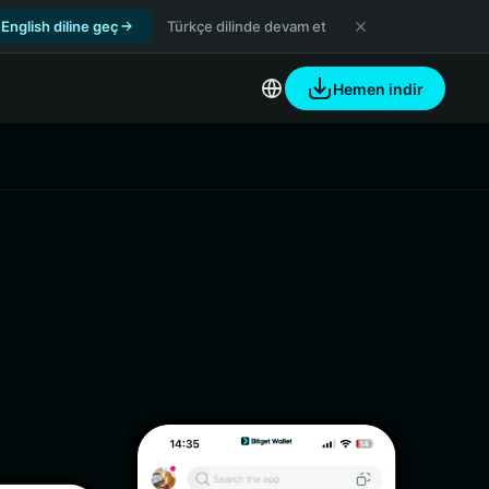
English diline geç
Türkçe dilinde devam et
Hemen indir