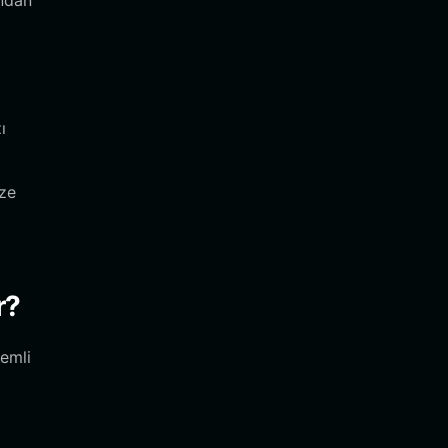
ından
ı
ize
r?
emli