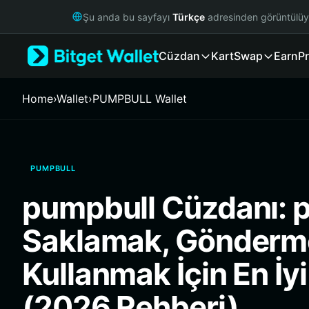
English
Şu anda bu sayfayı
Türkçe
adresinden görüntülü
日本語
Tiếng Việt
Cüzdan
Kart
Swap
Earn
Pr
Русский
Español (Latinoamérica)
Türkçe
Home
›
Wallet
›
PUMPBULL Wallet
Italiano
Français
Deutsch
简体中文
PUMPBULL
繁體中文
Português (Portugal)
pumpbull Cüzdanı: 
Bahasa Indonesia
ภาษาไทย
Saklamak, Gönderm
हिन्दी
বাংলা
Kullanmak İçin En İy
Español
Português (Brasil)
(2026 Rehberi)
Español (Argentina)