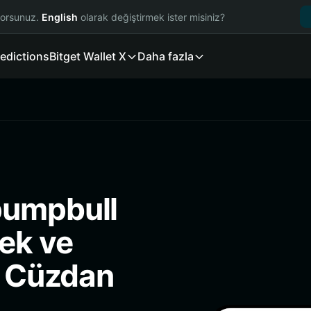
yorsunuz.
English
olarak değiştirmek ister misiniz?
edictions
Bitget Wallet X
Daha fazla
pumpbull
ek ve
i Cüzdan