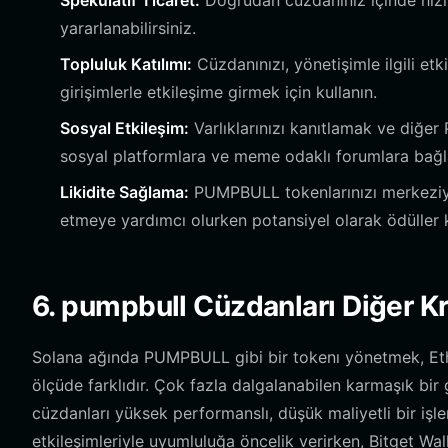
Spekülatif Ticaret:
Doğrudan cüzdanınız içinde hızlı
yararlanabilirsiniz.
Topluluk Katılımı:
Cüzdanınızı, yönetişimle ilgili etk
girişimlerle etkileşime girmek için kullanın.
Sosyal Etkileşim:
Varlıklarınızı kanıtlamak ve diğe
sosyal platformlara ve meme odaklı forumlara bağl
Likidite Sağlama:
PUMPBULL tokenlarınızı merkeziyets
etmeye yardımcı olurken potansiyel olarak ödüller k
6. pumpbull Cüzdanları Diğer Kr
Solana ağında PUMPBULL gibi bir tokenı yönetmek, Eth
ölçüde farklıdır. Çok fazla dalgalanabilen karmaşık bi
cüzdanları yüksek performanslı, düşük maliyetli bir işle
etkileşimleriyle uyumluluğa öncelik verirken, Bitget Wal