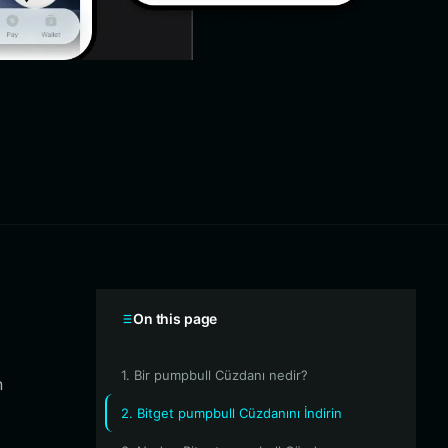
On this page
1. Bir pumpbull Cüzdanı nedir?
n
2. Bitget pumpbull Cüzdanını İndirin