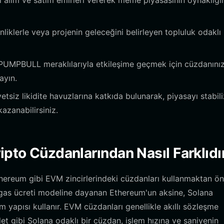
 alım ve satım emirleri vererek meme piyasasının oynaklığ
inliklerle veya projenin geleceğini belirleyen topluluk odaklı
r PUMPBULL meraklılarıyla etkileşime geçmek için cüzdanınız
ayın.
iz likidite havuzlarına katkıda bulunarak, piyasayı stabil
azanabilirsiniz.
ipto Cüzdanlarından Nasıl Farklıdı
ereum gibi EVM zincirlerindeki cüzdanları kullanmaktan ön
r gas ücreti modeline dayanan Ethereum'un aksine, Solana
m yapısı kullanır. EVM cüzdanları genellikle akıllı sözleşme
let gibi Solana odaklı bir cüzdan, işlem hızına ve saniyenin