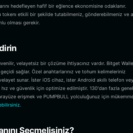
arını hedefleyen hafif bir eğlence ekonomisine odaklanır.
tokenı etkili bir şekilde tutabilmeniz, gönderebilmeniz ve a
lu olması gerekir.
dirin
enilir, velayetsiz bir çözüme ihtiyacınız vardır. Bitget Walle
geçidi sağlar. Özel anahtarlarınız ve tohum kelimeleriniz
ayet sunar. İster iOS cihaz, ister Android akıllı telefon ve
 hız ve güvenlik için optimize edilmiştir. 130'dan fazla gene
ir arayüze erişmek ve PUMPBULL yolculuğunuz için mükemme
bilirsiniz
.
nını Seçmelisiniz?