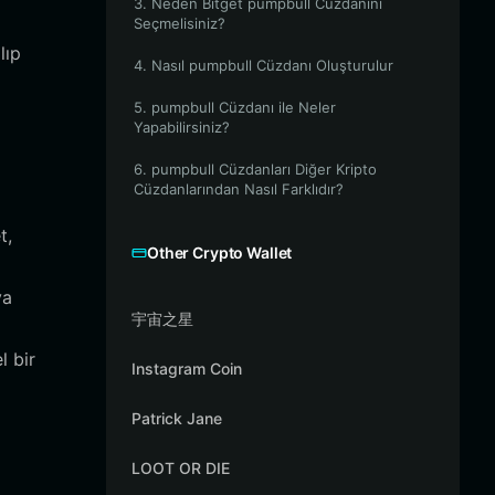
3. Neden Bitget pumpbull Cüzdanını
Seçmelisiniz?
lıp
4. Nasıl pumpbull Cüzdanı Oluşturulur
5. pumpbull Cüzdanı ile Neler
Yapabilirsiniz?
6. pumpbull Cüzdanları Diğer Kripto
Cüzdanlarından Nasıl Farklıdır?
t,
Other Crypto Wallet
ya
宇宙之星
l
l bir
Instagram Coin
Patrick Jane
LOOT OR DIE