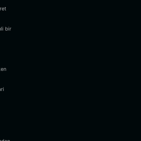
ret
i bir
ken
ri