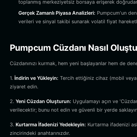
toplanmış merkeziyetsiz borsaya erişerek doğrudan 
Gerçek Zamanlı Piyasa Analizleri:
Pumpcum'un deney
verileri ve sinyal takibi sunarak volatil fiyat harek
Pumpcum Cüzdanı Nasıl Oluştu
Cüzdanınızı kurmak, hem yeni başlayanlar hem de deneyim
1.
İndirin ve Yükleyin:
Tercih ettiğiniz cihaz (mobil veya 
ziyaret edin.
2.
Yeni Cüzdan Oluşturun:
Uygulamayı açın ve 'Cüzdan 
verilecektir; bunu not edin ve güvenli bir yerde saklayı
3.
Kurtarma İfadenizi Yedekleyin:
Kurtarma ifadenizi as
zincirindeki anahtarınızdır.