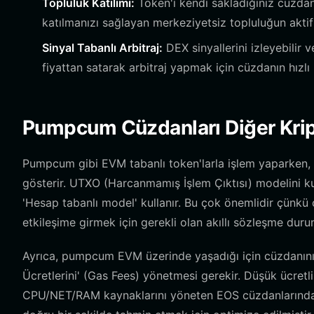
Topluluk Katılımı:
Token'ı kendi sakladığınız cüzdan
katılmanızı sağlayan merkeziyetsiz topluluğun aktif
Sinyal Tabanlı Arbitraj:
DEX sinyallerini izleyebilir v
fiyattan satarak arbitraj yapmak için cüzdanın hızlı iş
Pumpcum Cüzdanları Diğer Krip
Pumpcum gibi EVM tabanlı token'larla işlem yaparken, c
gösterir. UTXO (Harcanmamış İşlem Çıktısı) modelini ku
'Hesap tabanlı model' kullanır. Bu çok önemlidir çünkü
etkileşime girmek için gerekli olan akıllı sözleşme dur
Ayrıca, pumpcum EVM üzerinde yaşadığı için cüzdanınız
Ücretlerini' (Gas Fees) yönetmesi gerekir. Düşük ücret
CPU/NET/RAM kaynaklarını yöneten EOS cüzdanlarından 