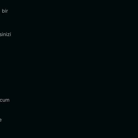
 bir
inizi
pcum
e