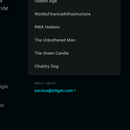
a
Golden Age
 EVM
WorldsFinancialInfrastructure
i
RWA Holders
The Unbothered Man
The Green Candle
Chubby Dog
NEED HELP?
için
service@bitget.com
lı