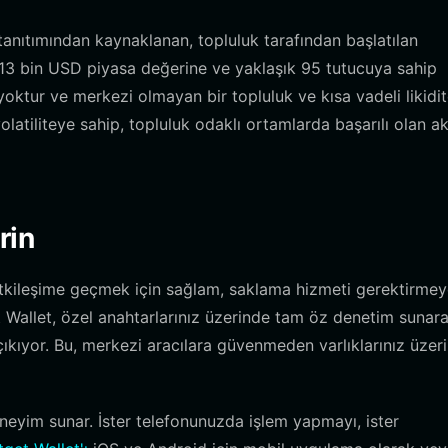
tanıtımından kaynaklanan, topluluk tarafından başlatılan
ık 13 bin USD piyasa değerine ve yaklaşık 95 tutucuya sahip
yoktur ve merkezi olmayan bir topluluk ve kısa vadeli likidi
latiliteye sahip, topluluk odaklı ortamlarda başarılı olan ak
rin
 etkileşime geçmek için sağlam, saklama hizmeti gerektirme
et Wallet, özel anahtarlarınız üzerinde tam öz denetim sunar
 çıkıyor. Bu, merkezi aracılara güvenmeden varlıklarınız üzer
neyim sunar. İster telefonunuzda işlem yapmayı, ister