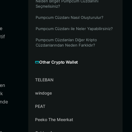
Neden Bitget Pumpcum Cüzdanını
Seçmelisiniz?
Pumpcum Cüzdanı Nasıl Oluşturulur?
te
Pumpcum Cüzdanı ile Neler Yapabilirsiniz?
tif
Pumpcum Cüzdanları Diğer Kripto
Cüzdanlarından Neden Farklıdır?
Other Crypto Wallet
TELEBAN
yen
ak
windoge
inde
PEAT
Peeko The Meerkat