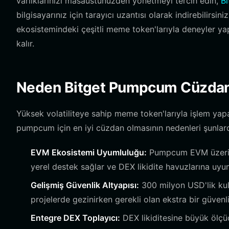
varlıklarınızı masaüstünüzden yönetmeyi tercih edin,
Bi
bilgisayarınız için tarayıcı uzantısı olarak indirebilirsi
ekosistemindeki çeşitli meme token'larıyla deneyler yaps
kalır.
Neden Bitget Pumpcum Cüzdanı
Yüksek volatiliteye sahip meme token'larıyla işlem yap
pumpcum için en iyi cüzdan olmasının nedenleri şunlard
EVM Ekosistemi Uyumluluğu:
Pumpcum EVM üzerinde 
yerel destek sağlar ve DEX likidite havuzlarına uyu
Gelişmiş Güvenlik Altyapısı:
300 milyon USD'lik kull
projelerde gezinirken gerekli olan ekstra bir güvenl
Entegre DEX Toplayıcı:
DEX likiditesine büyük ölçü