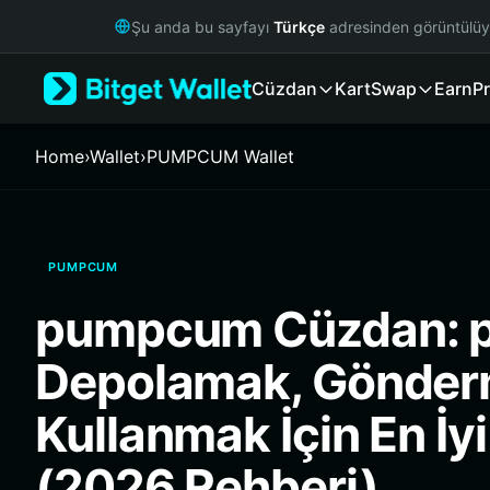
English
Şu anda bu sayfayı
Türkçe
adresinden görüntülü
日本語
Tiếng Việt
Cüzdan
Kart
Swap
Earn
Pr
Русский
Español (Latinoamérica)
Türkçe
Home
›
Wallet
›
PUMPCUM Wallet
Italiano
Français
Deutsch
简体中文
PUMPCUM
繁體中文
Português (Portugal)
pumpcum Cüzdan:
Bahasa Indonesia
ภาษาไทย
Depolamak, Gönder
हिन्दी
বাংলা
Kullanmak İçin En İy
Español
Português (Brasil)
(2026 Rehberi)
Español (Argentina)