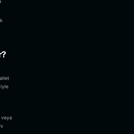
a
ek
r?
allet
iyle
n veya
nı