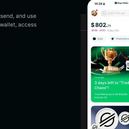
 send, and use
allet, access
.