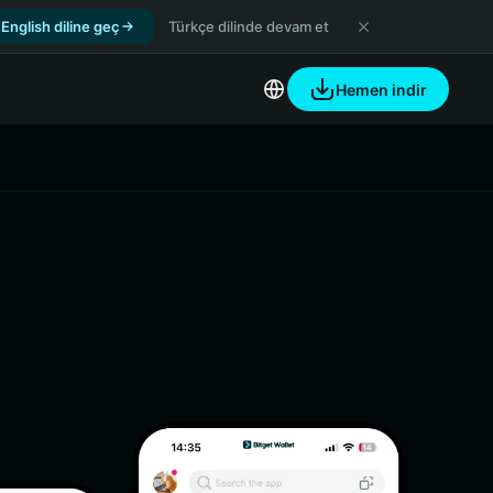
English diline geç
Türkçe dilinde devam et
Hemen indir