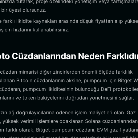
ınızda tutarak, proje özelindeki yönetişim veya tartışmalar
 bir üyesi olursunuz.
e farklı likidite kaynakları arasında düşük fiyattan alıp yüks
lem hızlarını kullanabilirsiniz.
to Cüzdanlarından Neden Farklıdı
üzdan mimarisi diğer zincirlerden önemli ölçüde farklılık
llanan Bitcoin cüzdanlarının aksine, pumpcum için Bitget W
 cüzdanın, pumpcum likiditesinin bulunduğu DeFi protokoller
umlarını ve token bakiyelerini doğrudan yönetmesini sağlar.
ın ağ doğrulayıcılarına ödenen işlem maliyetleri olan 'Gaz
li, yüksek verimli işlemlere odaklanan Solana cüzdanlarında
farklı olarak, Bitget pumpcum cüzdanı, EVM gaz fiyatları