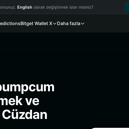
yorsunuz.
English
olarak değiştirmek ister misiniz?
edictions
Bitget Wallet X
Daha fazla
 pumpcum
mek ve
i Cüzdan