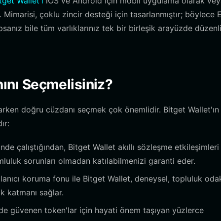
tget Wallet'ı
iOS ve Android için mobil uygulama olarak vey
niz. Mimarisi, çoklu zincir desteği için tasarlanmıştır; böylece
anız bile tüm varlıklarınız tek bir birleşik arayüzde düzenl
nı Seçmelisiniz?
arken doğru cüzdanı seçmek çok önemlidir. Bitget Wallet'ın
ır:
çalıştığından, Bitget Wallet akıllı sözleşme etkileşimleri 
mluluk sorunları olmadan katılabilmenizi garanti eder.
anıcı koruma fonu ile Bitget Wallet, deneysel, topluluk odak
ik katmanı sağlar.
de güvenen token'lar için hayati önem taşıyan yüzlerce