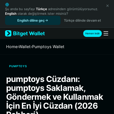
English
日本語
Şu anda bu sayfayı
Türkçe
adresinden görüntülüyorsunuz.
English
olarak değiştirmek ister misiniz?
Tiếng Việt
English diline geç
Türkçe dilinde devam et
Русский
Español (Latinoamérica)
Türkçe
Hemen indir
Italiano
Français
Home
›
Wallet
›
Pumptoys Wallet
Deutsch
简体中文
繁體中文
PUMPTOYS
Português (Portugal)
Bahasa Indonesia
pumptoys Cüzdanı:
ภาษาไทย
pumptoys Saklamak,
हिन्दी
বাংলা
Göndermek ve Kullanmak
Español
İçin En İyi Cüzdan (2026
Português (Brasil)
Español (Argentina)