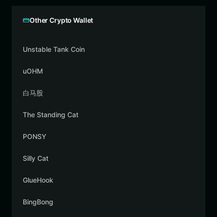
Other Crypto Wallet
Unstable Tank Coin
uOHM
白马股
The Standing Cat
PONSY
Silly Cat
GlueHook
BingBong