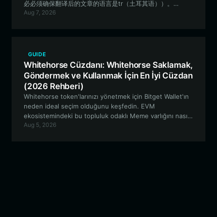
必必须确保翻译后的文章的语言是tr（土耳其语））。
Aug 7, 2026
Güvenli, gözetimsiz bir cüzdan ile uOHM varlıklarınızı
nasıl etkili bir şekilde yöneteceğinizi keşfedin. Bu
kılavuz, Robinhood Chain ekosistemiyle etkileşime
girmenin, suOHM stake etmenin ve uOHM
protokolünün deneysel DeFi özelliklerinde gezinmenin
GUIDE
temellerini kapsamaktadır.
Whitehorse Cüzdanı: Whitehorse Saklamak,
Göndermek ve Kullanmak İçin En İyi Cüzdan
(2026 Rehberi)
Whitehorse token'larınızı yönetmek için Bitget Wallet'ın
neden ideal seçim olduğunu keşfedin. EVM
ekosistemindeki bu topluluk odaklı Meme varlığını nasıl
Aug 5, 2026
güvenli bir şekilde saklayacağınızı, alıp satacağınızı ve
onunla nasıl etkileşimde bulunacağınızı öğrenin.