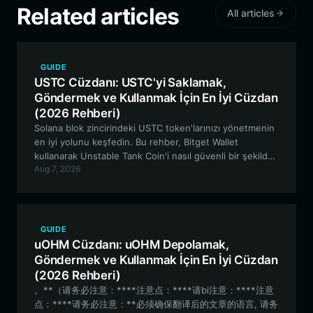
Related articles
All articles
GUIDE
USTC Cüzdanı: USTC'yi Saklamak,
Göndermek ve Kullanmak İçin En İyi Cüzdan
(2026 Rehberi)
Solana blok zincirindeki USTC token'larınızı yönetmenin
en iyi yolunu keşfedin. Bu rehber, Bitget Wallet
kullanarak Unstable Tank Coin'i nasıl güvenli bir şekilde
Aug 7, 2026
saklayacağınızı, takas edeceğinizi ve topluluğuyla nasıl
etkileşime gireceğinizi kapsamaktadır.
GUIDE
uOHM Cüzdanı: uOHM Depolamak,
Göndermek ve Kullanmak İçin En İyi Cüzdan
(2026 Rehberi)
。**（请务必注意：****注意点：****请bi注意：****注意
点：****请务必注意：**必须确保翻译后的文章的语言, 请务