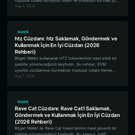
topluluk odaklı deneysel token ile etkileşim kurmak için
Aug 4, 2026
neden en iyi tercih olduğunu öğrenin.
GUIDE
htz Cüzdanı: htz Saklamak, Göndermek ve
Kullanmak İçin En İyi Cüzdan (2026
Rehberi)
Bitget Wallet kullanarak HTZ tokenlerinizi nasıl etkili bir
şekilde yöneteceğinizi keşfedin. Bu rehber, EVM
uyumlu cüzdanınızı kurmaktan topluluk odaklı meme
Aug 7, 2026
varlıklarının yüksek volatilite ortamında gezinmeye kadar
her şeyi kapsar.
GUIDE
Rave Cat Cüzdanı: Rave Cat'i Saklamak,
Göndermek ve Kullanmak İçin En İyi Cüzdan
(2026 Rehberi)
Bitget Wallet ile Rave Cat token'larınızı nasıl güvenli bir
şekilde yöneteceğinizi keşfedin. Bu kılavuz, hafif