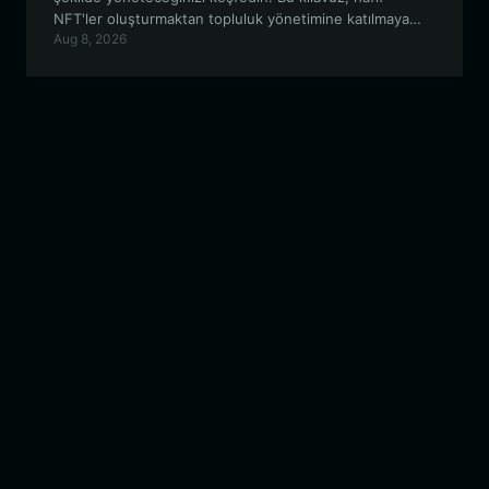
NFT'ler oluşturmaktan topluluk yönetimine katılmaya
Aug 8, 2026
kadar, Solana ekosisteminde gezinmek için bilmeniz
gereken her şeyi kapsar.