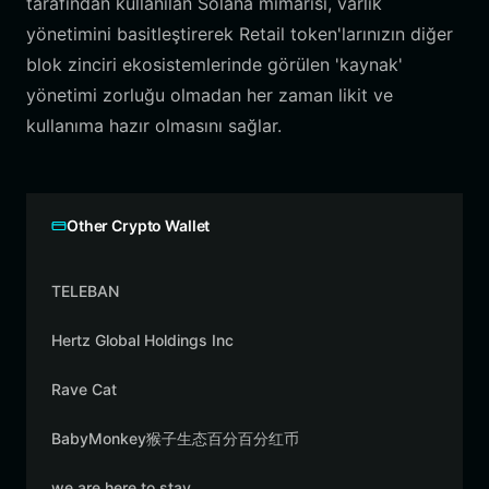
tarafından kullanılan Solana mimarisi, varlık
yönetimini basitleştirerek Retail token'larınızın diğer
blok zinciri ekosistemlerinde görülen 'kaynak'
yönetimi zorluğu olmadan her zaman likit ve
kullanıma hazır olmasını sağlar.
Other Crypto Wallet
TELEBAN
Hertz Global Holdings Inc
Rave Cat
BabyMonkey猴子生态百分百分红币
we are here to stay