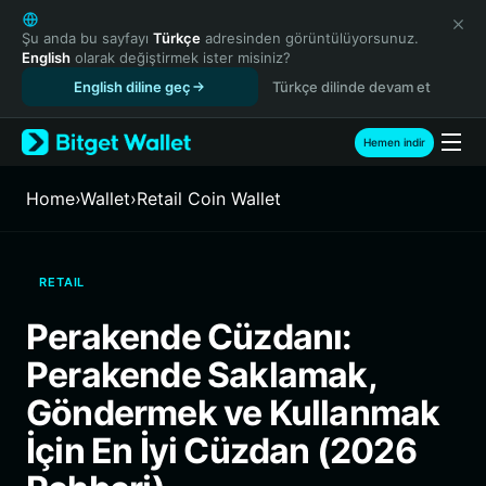
English
日本語
Şu anda bu sayfayı
Türkçe
adresinden görüntülüyorsunuz.
English
olarak değiştirmek ister misiniz?
Tiếng Việt
English diline geç
Türkçe dilinde devam et
Русский
Español (Latinoamérica)
Türkçe
Hemen indir
Italiano
Français
Home
›
Wallet
›
Retail Coin Wallet
Deutsch
简体中文
繁體中文
RETAIL
Português (Portugal)
Bahasa Indonesia
Perakende Cüzdanı:
ภาษาไทย
Perakende Saklamak,
हिन्दी
বাংলা
Göndermek ve Kullanmak
Español
İçin En İyi Cüzdan (2026
Português (Brasil)
Español (Argentina)