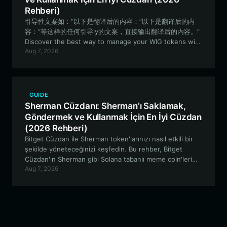
Rehberi)
引导性文案如：“以下是翻译后的内容：”以下是翻译后的内
容：”等这样的任何引导ly的文案，直接输出翻译后的内容。”
Discover the best way to manage your WIG tokens with
Aug 7, 2026
our comprehensive guide. Learn how to set up a
secure Bitget Wallet to navigate the Solana-based
meme coin ecosystem and participate in the WIG
community. Geniş kapsamlı rehberimizle WIG
token'larınızı yönetmenin en iyi yolunu keşfedin. Solana
GUIDE
tabanlı meme coin ekosisteminde gezinmek ve WIG
Sherman Cüzdanı: Sherman’ı Saklamak,
topluluğuna katılmak için güvenli bir Bitget Cüzdanı
Göndermek ve Kullanmak İçin En İyi Cüzdan
kurmayı öğrenin.
(2026 Rehberi)
Bitget Cüzdan ile Sherman token'larınızı nasıl etkili bir
şekilde yöneteceğinizi keşfedin. Bu rehber, Bitget
Cüzdan'ın Sherman gibi Solana tabanlı meme coin'leri
Aug 7, 2026
yönetmek için neden en iyi tercih olduğunu, güvenli
depolama ve sorunsuz topluluk katılımı sağladığını
açıklıyor.