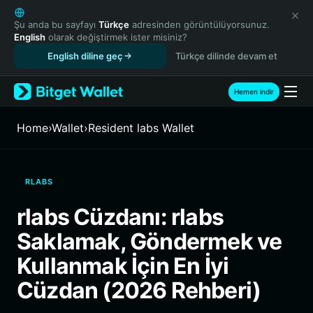
English
日本語
Şu anda bu sayfayı
Türkçe
adresinden görüntülüyorsunuz.
English
olarak değiştirmek ister misiniz?
Tiếng Việt
English diline geç
Türkçe dilinde devam et
Русский
Español (Latinoamérica)
Türkçe
Hemen indir
Italiano
Français
Home
›
Wallet
›
Resident labs Wallet
Deutsch
简体中文
繁體中文
RLABS
Português (Portugal)
Bahasa Indonesia
rlabs Cüzdanı: rlabs
ภาษาไทย
Saklamak, Göndermek ve
हिन्दी
বাংলা
Kullanmak İçin En İyi
Español
Cüzdan (2026 Rehberi)
Português (Brasil)
Español (Argentina)