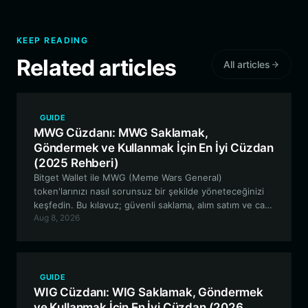
KEEP READING
Related articles
All articles
GUIDE
MWG Cüzdanı: MWG Saklamak,
Göndermek ve Kullanmak İçin En İyi Cüzdan
(2025 Rehberi)
Bitget Wallet ile MWG (Meme Wars General)
token'larınızı nasıl sorunsuz bir şekilde yöneteceğinizi
keşfedin. Bu kılavuz; güvenli saklama, alım satım ve canlı
Aug 8, 2026
MWG ekosistemine katılım hakkında bilmeniz gereken
her şeyi kapsamaktadır.
GUIDE
WIG Cüzdanı: WIG Saklamak, Göndermek
ve Kullanmak İçin En İyi Cüzdan (2026