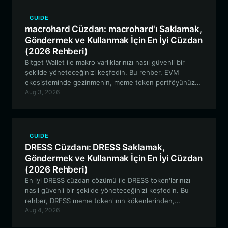
GUIDE
macrohard Cüzdan: macrohard'ı Saklamak,
Göndermek ve Kullanmak İçin En İyi Cüzdan
(2026 Rehberi)
Bitget Wallet ile makro varlıklarınızı nasıl güvenli bir
şekilde yöneteceğinizi keşfedin. Bu rehber, EVM
ekosisteminde gezinmenin, meme token portföyünüzü
Aug 3, 2026
yönetmenin ve deneysel likidite protokolleriyle
etkileşime girmenin en iyi yollarını keşfetmenizi sağlar.
GUIDE
DRESS Cüzdanı: DRESS Saklamak,
Göndermek ve Kullanmak İçin En İyi Cüzdan
(2026 Rehberi)
En iyi DRESS cüzdan çözümü ile DRESS token'larınızı
nasıl güvenli bir şekilde yöneteceğinizi keşfedin. Bu
rehber, DRESS meme token'ının kökenlerinden,
Aug 4, 2026
sorunsuz EVM tabanlı varlık yönetimi için bir Bitget
Cüzdanı kurmaya kadar her şeyi kapsamaktadır.