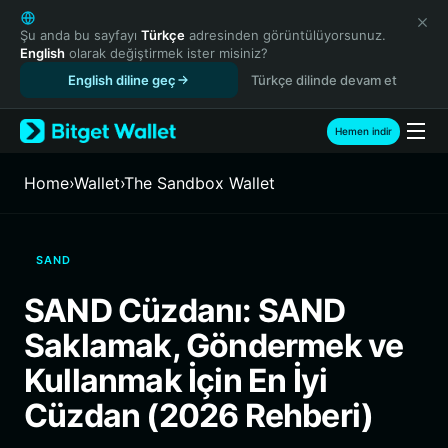
English
日本語
Şu anda bu sayfayı
Türkçe
adresinden görüntülüyorsunuz.
English
olarak değiştirmek ister misiniz?
Tiếng Việt
English diline geç
Türkçe dilinde devam et
Русский
Español (Latinoamérica)
Türkçe
Hemen indir
Italiano
Français
Home
›
Wallet
›
The Sandbox Wallet
Deutsch
简体中文
繁體中文
SAND
Português (Portugal)
Bahasa Indonesia
SAND Cüzdanı: SAND
ภาษาไทย
Saklamak, Göndermek ve
हिन्दी
বাংলা
Kullanmak İçin En İyi
Español
Cüzdan (2026 Rehberi)
Português (Brasil)
Español (Argentina)