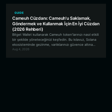
GUIDE
Cameuh Cüzdanı: Cameuh'u Saklamak,
Göndermek ve Kullanmak İçin En İyi Cüzdan
(2026 Rehberi)
Bitget Wallet kullanarak Cameuh token'larınızı nasıl etkili
bir şekilde yöneteceğinizi keşfedin. Bu kılavuz, Solana
ekosisteminde gezinme, varlıklarınızı güvence altına
Aug 4, 2026
alma ve Cameuh topluluğuna katılma hakkında bilmeniz
gereken her şeyi kapsamaktadır.