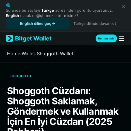
English
日本語
Şu anda bu sayfayı
Türkçe
adresinden görüntülüyorsunuz.
English
olarak değiştirmek ister misiniz?
Tiếng Việt
English diline geç
Türkçe dilinde devam et
Русский
Español (Latinoamérica)
Türkçe
Hemen indir
Italiano
Français
Home
›
Wallet
›
Shoggoth Wallet
Deutsch
简体中文
繁體中文
SHOGGOTH
Português (Portugal)
Bahasa Indonesia
Shoggoth Cüzdanı:
ภาษาไทย
Shoggoth Saklamak,
हिन्दी
বাংলা
Göndermek ve Kullanmak
Español
İçin En İyi Cüzdan (2025
Português (Brasil)
Español (Argentina)