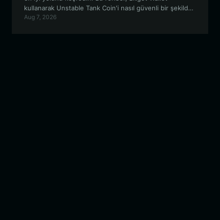
kullanarak Unstable Tank Coin'i nasıl güvenli bir şekilde
Aug 7, 2026
saklayacağınızı, takas edeceğinizi ve topluluğuyla nasıl
etkileşime gireceğinizi kapsamaktadır.