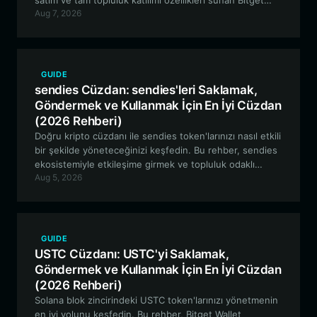
satım ve tam topluluk katılımı özellikleri sunan Bitget
Aug 7, 2026
Wallet'ın neden EVM tabanlı meme token'lar için ideal
bir seçenek olduğunu inceliyor.
GUIDE
sendies Cüzdan: sendies'leri Saklamak,
Göndermek ve Kullanmak İçin En İyi Cüzdan
(2026 Rehberi)
Doğru kripto cüzdanı ile sendies token'larınızı nasıl etkili
bir şekilde yöneteceğinizi keşfedin. Bu rehber, sendies
ekosistemiyle etkileşime girmek ve topluluk odaklı
Aug 5, 2026
girişimlere katılmak için güvenli, EVM uyumlu bir cüzdan
kurmak hakkında bilmeniz gereken her şeyi kapsar.
GUIDE
USTC Cüzdanı: USTC'yi Saklamak,
Göndermek ve Kullanmak İçin En İyi Cüzdan
(2026 Rehberi)
Solana blok zincirindeki USTC token'larınızı yönetmenin
en iyi yolunu keşfedin. Bu rehber, Bitget Wallet