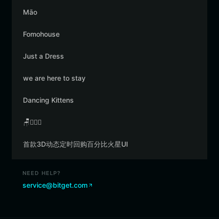
Māo
Fomohouse
Just a Dress
we are here to stay
Dancing Kittens
🪑👳🏾‍♂️
首款3D动态定时回购百分比火星UI
NEED HELP?
service@bitget.com