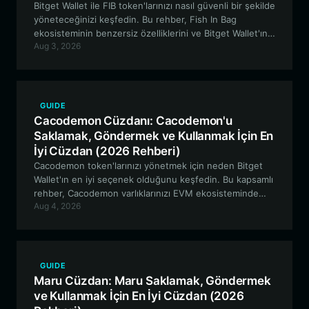
Bitget Wallet ile FIB token'larınızı nasıl güvenli bir şekilde
yöneteceğinizi keşfedin. Bu rehber, Fish In Bag
ekosisteminin benzersiz özelliklerini ve Bitget Wallet'ın
Aug 3, 2026
EVM tabanlı meme varlıklarınız için neden en ideal
seçenek olduğunu incelemektedir.
GUIDE
Cacodemon Cüzdanı: Cacodemon'u
Saklamak, Göndermek ve Kullanmak İçin En
İyi Cüzdan (2026 Rehberi)
Cacodemon token'larınızı yönetmek için neden Bitget
Wallet'ın en iyi seçenek olduğunu keşfedin. Bu kapsamlı
rehber, Cacodemon varlıklarınızı EVM ekosisteminde
Aug 4, 2026
nasıl güvenli bir şekilde saklayacağınızı, takas
edeceğinizi ve kullanacağınızı ele almaktadır.
GUIDE
Maru Cüzdan: Maru Saklamak, Göndermek
ve Kullanmak İçin En İyi Cüzdan (2026