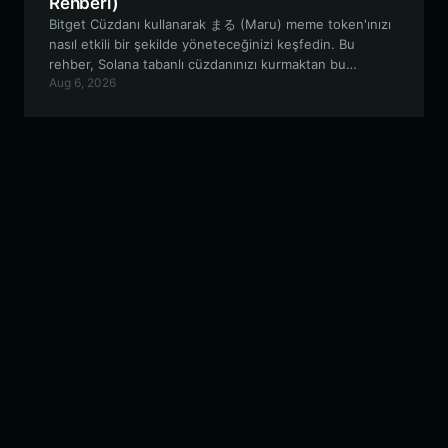
Rehberi)
Bitget Cüzdanı kullanarak まる (Maru) meme token'ınızı
nasıl etkili bir şekilde yöneteceğinizi keşfedin. Bu
rehber, Solana tabanlı cüzdanınızı kurmaktan bu
Aug 6, 2026
deneysel PFP projesinin benzersiz özelliklerinden
yararlanmaya kadar her şeyi kapsamaktadır.