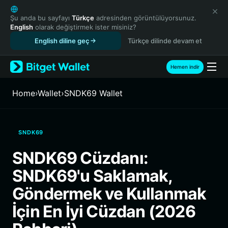
English
日本語
Şu anda bu sayfayı
Türkçe
adresinden görüntülüyorsunuz.
English
olarak değiştirmek ister misiniz?
Tiếng Việt
English diline geç
Türkçe dilinde devam et
Русский
Español (Latinoamérica)
Türkçe
Hemen indir
Italiano
Français
Home
›
Wallet
›
SNDK69 Wallet
Deutsch
简体中文
繁體中文
SNDK69
Português (Portugal)
Bahasa Indonesia
SNDK69 Cüzdanı:
ภาษาไทย
SNDK69'u Saklamak,
हिन्दी
বাংলা
Göndermek ve Kullanmak
Español
İçin En İyi Cüzdan (2026
Português (Brasil)
Español (Argentina)