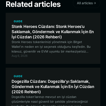
Related articles
All articles
GUIDE
Stonk Heroes Cüzdanı: Stonk Heroes’u
Saklamak, Göndermek ve Kullanmak İçin En
İyi Cüzdan (2026 Rehberi)
Stonk Heroes tokenlerinizi yönetmek için Bitget
Wallet'ın neden en iyi seçenek olduğunu keşfedin. Bu
kılavuz, güvenilir ve EVM uyumlu bir merkeziyetsiz
Aug 6, 2026
cüzdan kullanarak Stonk Heroes NFT ekosistemini nasıl
güvenli bir şekilde saklayacağınızı, ticaretini yapacağınızı
ve bu ekosistemle nasıl etkileşime gireceğinizi
incelemektedir.
GUIDE
Dogezilla Cüzdanı: Dogezilla'yı Saklamak,
Göndermek ve Kullanmak İçin En İyi Cüzdan
(2026 Rehberi)
Dogezilla token'larınızı mevcut en iyi cüzdan
çözümleriyle nasıl güvenli bir şekilde yöneteceğinizi