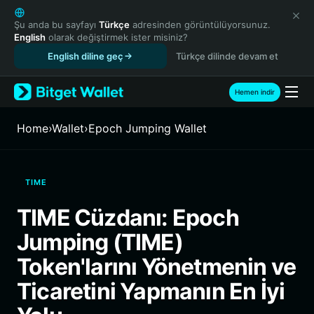
English
日本語
Şu anda bu sayfayı
Türkçe
adresinden görüntülüyorsunuz.
English
olarak değiştirmek ister misiniz?
Tiếng Việt
English diline geç
Türkçe dilinde devam et
Русский
Español (Latinoamérica)
Türkçe
Hemen indir
Italiano
Français
Home
›
Wallet
›
Epoch Jumping Wallet
Deutsch
简体中文
繁體中文
TIME
Português (Portugal)
Bahasa Indonesia
TIME Cüzdanı: Epoch
ภาษาไทย
Jumping (TIME)
हिन्दी
বাংলা
Token'larını Yönetmenin ve
Español
Ticaretini Yapmanın En İyi
Português (Brasil)
Español (Argentina)