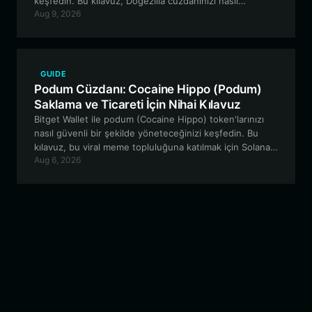
keşfedin. Bu kılavuz, Dogezilla cüzdanınızı nasıl
Aug 9, 2026
kuracağınızı, Bitget Wallet'ın neden meme coin
meraklıları için en iyi tercih olduğunu ve EVM
ekosisteminde nasıl etkili bir şekilde gezineceğinizi ele
almaktadır.
GUIDE
Podum Cüzdanı: Cocaine Hippo (Podum)
Saklama ve Ticareti İçin Nihai Kılavuz
Bitget Wallet ile podum (Cocaine Hippo) token'larınızı
nasıl güvenli bir şekilde yöneteceğinizi keşfedin. Bu
kılavuz, bu viral meme topluluğuna katılmak için Solana
Aug 6, 2026
ağında cüzdanınızı kurma hakkında bilmeniz gereken
her şeyi kapsar.