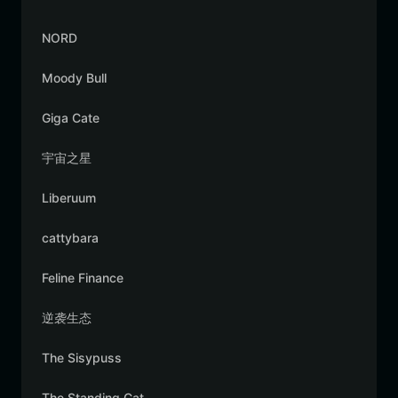
NORD
Moody Bull
Giga Cate
宇宙之星
Liberuum
cattybara
Feline Finance
逆袭生态
The Sisypuss
The Standing Cat