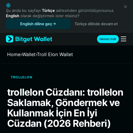
English
日本語
Şu anda bu sayfayı
Türkçe
adresinden görüntülüyorsunuz.
English
olarak değiştirmek ister misiniz?
Tiếng Việt
English diline geç
Türkçe dilinde devam et
Русский
Español (Latinoamérica)
Türkçe
Hemen indir
Italiano
Français
Home
›
Wallet
›
Troll Elon Wallet
Deutsch
简体中文
繁體中文
TROLLELON
Português (Portugal)
Bahasa Indonesia
trollelon Cüzdanı: trollelon
ภาษาไทย
Saklamak, Göndermek ve
हिन्दी
বাংলা
Kullanmak İçin En İyi
Español
Cüzdan (2026 Rehberi)
Português (Brasil)
Español (Argentina)