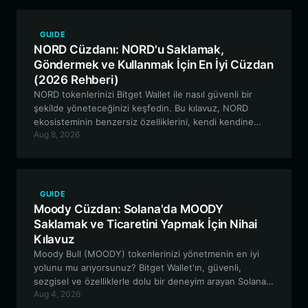
GUIDE
NORD Cüzdanı: NORD'u Saklamak,
Göndermek ve Kullanmak İçin En İyi Cüzdan
(2026 Rehberi)
NORD tokenlerinizi Bitget Wallet ile nasıl güvenli bir
şekilde yöneteceğinizi keşfedin. Bu kılavuz, NORD
ekosisteminin benzersiz özelliklerini, kendi kendine
Aug 8, 2026
saklamalı (self-custodial) bir cüzdan kullanmanın
avantajlarını ve EVM tabanlı varlıklar için en iyi araçla
nasıl başlayacağınızı incelemektedir.
GUIDE
Moody Cüzdan: Solana'da MOODY
Saklamak ve Ticaretini Yapmak İçin Nihai
Kılavuz
Moody Bull (MOODY) tokenlerinizi yönetmenin en iyi
yolunu mu arıyorsunuz? Bitget Wallet'ın, güvenli,
sezgisel ve özelliklerle dolu bir deneyim arayan Solana
Aug 4, 2026
tabanlı meme coin meraklıları için neden en iyi tercih