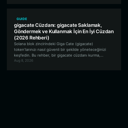
olduğunu keşfedin.
GUIDE
gigacate Cüzdanı: gigacate Saklamak,
Göndermek ve Kullanmak İçin En İyi Cüzdan
(2026 Rehberi)
Solana blok zincirindeki Giga Cate (gigacate)
token'larınızı nasıl güvenli bir şekilde yöneteceğinizi
keşfedin. Bu rehber, bir gigacate cüzdanı kurma,
Aug 8, 2026
benzersiz memecoin özelliklerini keşfetme ve Bitget
Wallet'ın neden Solana meraklıları için en iyi seçenek
olduğu hakkında bilmeniz gereken her şeyi kapsar.