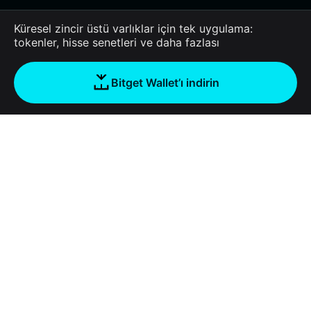
Küresel zincir üstü varlıklar için tek uygulama:
tokenler, hisse senetleri ve daha fazlası
Bitget Wallet’ı indirin
Şirket
Bitget Wallet Hakkında
Products