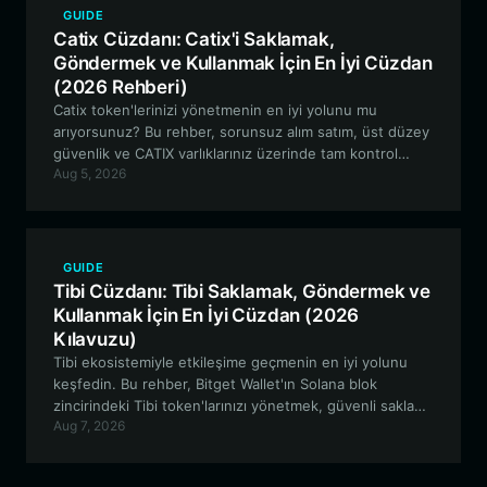
GUIDE
Catix Cüzdanı: Catix'i Saklamak,
Göndermek ve Kullanmak İçin En İyi Cüzdan
(2026 Rehberi)
Catix token'lerinizi yönetmenin en iyi yolunu mu
arıyorsunuz? Bu rehber, sorunsuz alım satım, üst düzey
güvenlik ve CATIX varlıklarınız üzerinde tam kontrol
Aug 5, 2026
sunan Bitget Wallet'ın neden Solana tabanlı
memecoin'ler için en iyi tercih olduğunu inceliyor.
GUIDE
Tibi Cüzdanı: Tibi Saklamak, Göndermek ve
Kullanmak İçin En İyi Cüzdan (2026
Kılavuzu)
Tibi ekosistemiyle etkileşime geçmenin en iyi yolunu
keşfedin. Bu rehber, Bitget Wallet'ın Solana blok
zincirindeki Tibi token'larınızı yönetmek, güvenli saklama
Aug 7, 2026
ve sorunsuz topluluk etkileşimi sağlamak için neden
ideal bir seçim olduğunu açıklıyor.