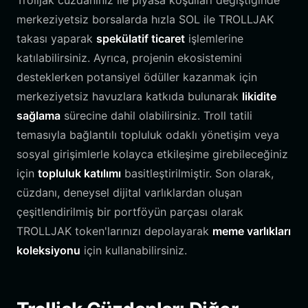
Trolljak cüzdanınız ile piyasa koşulları değiştiğinde
merkeziyetsiz borsalarda hızla SOL ile TROLLJAK
takası yaparak
spekülatif ticaret
işlemlerine
katılabilirsiniz. Ayrıca, projenin ekosistemini
desteklerken potansiyel ödüller kazanmak için
merkeziyetsiz havuzlara katkıda bulunarak
likidite
sağlama
sürecine dahil olabilirsiniz. Troll tatili
temasıyla bağlantılı topluluk odaklı yönetişim veya
sosyal girişimlerle kolayca etkileşime girebileceğiniz
için
topluluk katılımı
basitleştirilmiştir. Son olarak,
cüzdanı, deneysel dijital varlıklardan oluşan
çeşitlendirilmiş bir portföyün parçası olarak
TROLLJAK token'larınızı depolayarak
meme varlıkları
koleksiyonu
için kullanabilirsiniz.