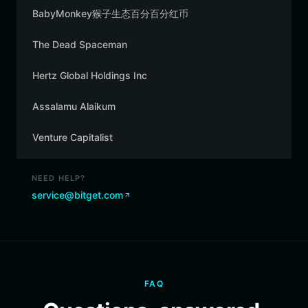
BabyMonkey猴子生态百分百分红币
The Dead Spaceman
Hertz Global Holdings Inc
Assalamu Alaikum
Venture Capitalist
NEED HELP?
service@bitget.com
FAQ