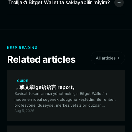
Trolljak'ı Bitget Wallet'ta saklayabilir miyim?
KEEP READING
Related articles
All articles
GUIDE
，或文章ige语语言 report。
Sovicat token'larınızı yönetmek için Bitget Wallet'ın
neden en ideal seçenek olduğunu keşfedin. Bu rehber,
profesyonel düzeyde, merkeziyetsiz bir cüzdan
Aug 5, 2026
kullanarak Solana tabanlı Sovicat meme ekosisteminde
nasıl güvenli bir şekilde saklama, ticaret yapma ve
etkileşim kurma işlemlerini gerçekleştireceğinizi
kapsamaktadır.