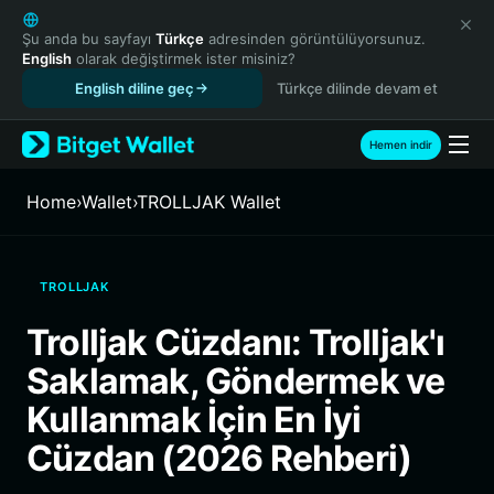
English
日本語
Şu anda bu sayfayı
Türkçe
adresinden görüntülüyorsunuz.
English
olarak değiştirmek ister misiniz?
Tiếng Việt
English diline geç
Türkçe dilinde devam et
Русский
Español (Latinoamérica)
Türkçe
Hemen indir
Italiano
Français
Home
›
Wallet
›
TROLLJAK Wallet
Deutsch
简体中文
繁體中文
TROLLJAK
Português (Portugal)
Bahasa Indonesia
Trolljak Cüzdanı: Trolljak'ı
ภาษาไทย
Saklamak, Göndermek ve
हिन्दी
বাংলা
Kullanmak İçin En İyi
Español
Cüzdan (2026 Rehberi)
Português (Brasil)
Español (Argentina)