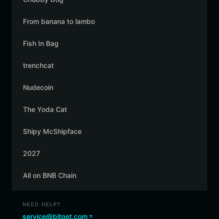
From banana to lambo
Fish In Bag
trenchcat
Nudecoin
The Yoda Cat
Shipy McShipface
2027
All on BNB Chain
NEED HELP?
service@bitget.com