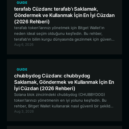
GUIDE
terafab Cüzdanı: terafab'ı Saklamak,
Göndermek ve Kullanmak İçin En İyi Cüzdan
(2026 Rehberi)
terafab token'larınızı yönetmek için Bitget Wallet'ın
neden ideal seçim olduğunu keşfedin. Bu rehber,
terafab'ın bilim kurgu dünyasında gezinmek için güvenli,
Aug 6, 2026
EVM uyumlu bir cüzdanın nasıl kurulacağı hakkında
bilmeniz gereken her şeyi kapsar.
GUIDE
chubbydog Cüzdanı: chubbydog
Saklamak, Göndermek ve Kullanmak İçin En
İyi Cüzdan (2026 Rehberi)
Solana blok zincirindeki chubbydog (CHUBBYDOG)
token'larınızı yönetmenin en iyi yolunu keşfedin. Bu
rehber, Bitget Wallet kullanarak nasıl güvenli bir şekilde
Aug 3, 2026
saklayacağınızı, alım satım yapacağınızı ve topluluk
etkinliklerine nasıl katılacağınızı kapsar.