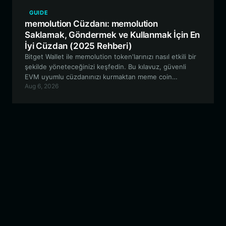
GUIDE
memolution Cüzdanı: memolution
Saklamak, Göndermek ve Kullanmak İçin En
İyi Cüzdan (2025 Rehberi)
Bitget Wallet ile memolution token'larınızı nasıl etkili bir
şekilde yöneteceğinizi keşfedin. Bu kılavuz, güvenli
EVM uyumlu cüzdanınızı kurmaktan meme coin
Aug 6, 2026
yolculuğunuz için gelişmiş ticaret disiplini araçlarından
yararlanmaya kadar her şeyi kapsamaktadır.