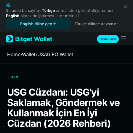
English
日本語
Şu anda bu sayfayı
Türkçe
adresinden görüntülüyorsunuz.
English
olarak değiştirmek ister misiniz?
Tiếng Việt
English diline geç
Türkçe dilinde devam et
Русский
Español (Latinoamérica)
Türkçe
Hemen indir
Italiano
Français
Home
›
Wallet
›
USAGIRO Wallet
Deutsch
简体中文
繁體中文
USG
Português (Portugal)
Bahasa Indonesia
USG Cüzdanı: USG'yi
ภาษาไทย
Saklamak, Göndermek ve
हिन्दी
বাংলা
Kullanmak İçin En İyi
Español
Cüzdan (2026 Rehberi)
Português (Brasil)
Español (Argentina)