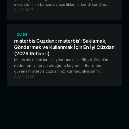
ekosisteminin benzersiz özelliklerini, kendi kendine
Aug 8, 2026
saklamalı (self-custodial) bir cüzdan kullanmanın
avantajlarını ve EVM tabanlı varlıklar için en iyi araçla
nasıl başlayacağınızı incelemektedir.
GUIDE
misterbis Cüzdanı: misterbis'i Saklamak,
Göndermek ve Kullanmak İçin En İyi Cüzdan
(2026 Rehberi)
Misterbis token'larınızı yönetmek için Bitget Wallet'ın
neden en iyi tercih olduğunu keşfedin. Bu rehber,
güvenli misterbis cüzdanınızı kurmak, alım satım
Aug 4, 2026
yapmak, topluluk yönetimine katılmak ve gelişen on-
chain hayran ekosistemine dahil olmak için bilmeniz
gereken her şeyi kapsamaktadır.