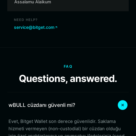
Assalamu Alaikum
NEED HELP?
service@bitget.com
FAQ
Questions, answered.
wBULL cüzdanı güvenli mi?
Evet, Bitget Wallet son derece güvenlidir. Saklama
hizmeti vermeyen (non-custodial) bir cüzdan olduğu
için özel anahtarlarınız ve anımsatıcı ifadeleriniz (seed