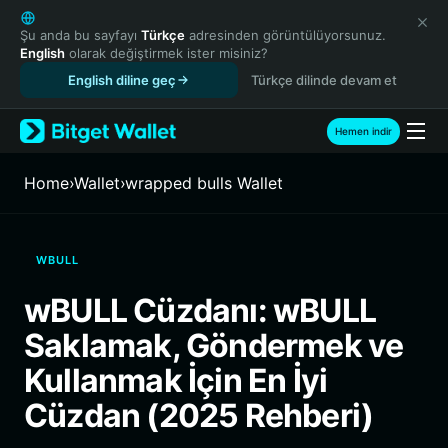
English
日本語
Şu anda bu sayfayı
Türkçe
adresinden görüntülüyorsunuz.
English
olarak değiştirmek ister misiniz?
Tiếng Việt
English diline geç
Türkçe dilinde devam et
Русский
Español (Latinoamérica)
Türkçe
Hemen indir
Italiano
Français
Home
›
Wallet
›
wrapped bulls Wallet
Deutsch
简体中文
繁體中文
WBULL
Português (Portugal)
Bahasa Indonesia
wBULL Cüzdanı: wBULL
ภาษาไทย
Saklamak, Göndermek ve
हिन्दी
বাংলা
Kullanmak İçin En İyi
Español
Cüzdan (2025 Rehberi)
Português (Brasil)
Español (Argentina)