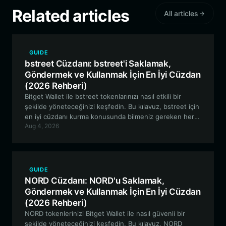
Related articles
All articles
GUIDE
bstreet Cüzdanı: bstreet'i Saklamak,
Göndermek ve Kullanmak İçin En İyi Cüzdan
(2026 Rehberi)
Bitget Wallet ile bstreet tokenlarınızı nasıl etkili bir
şekilde yöneteceğinizi keşfedin. Bu kılavuz, bstreet için
en iyi cüzdanı kurma konusunda bilmeniz gereken her
Aug 4, 2026
şeyi kapsar; böylece BNB ekosistemindeki varlıklarınızı
güvenceye alabilir, ticaret yapabilir ve topluluk
yönetimine katılabilirsiniz.
GUIDE
NORD Cüzdanı: NORD'u Saklamak,
Göndermek ve Kullanmak İçin En İyi Cüzdan
(2026 Rehberi)
NORD tokenlerinizi Bitget Wallet ile nasıl güvenli bir
şekilde yöneteceğinizi keşfedin. Bu kılavuz, NORD