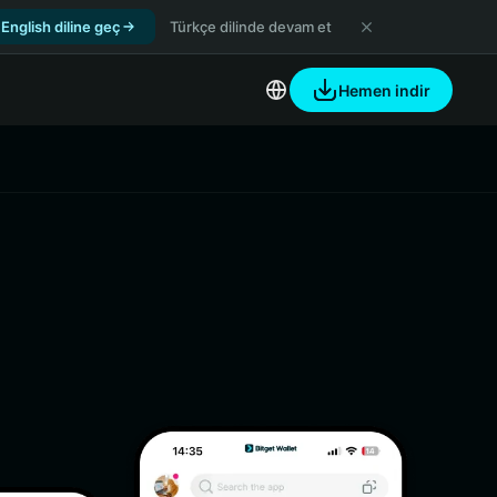
English diline geç
Türkçe dilinde devam et
Hemen indir