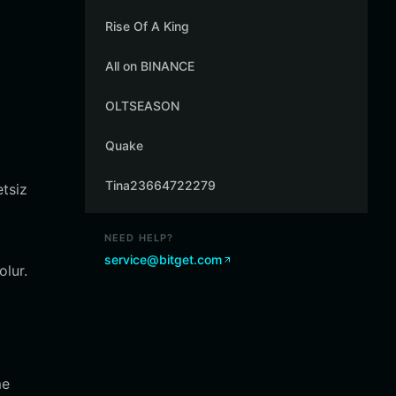
Rise Of A King
All on BINANCE
OLTSEASON
Quake
Tina23664722279
etsiz
NEED HELP?
service@bitget.com
olur.
me