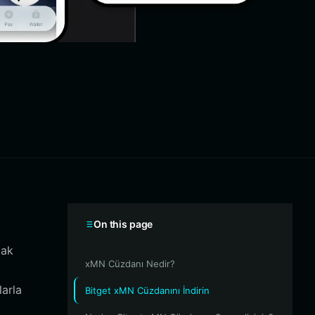
On this page
mak
xMN Cüzdanı Nedir?
larla
Bitget xMN Cüzdanını İndirin