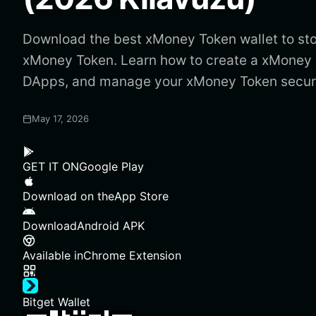
Download the best xMoney Token wallet to sto
xMoney Token. Learn how to create a xMoney 
DApps, and manage your xMoney Token secur
May 17, 2026
GET IT ON
Google Play
Download on the
App Store
Download
Android APK
Available in
Chrome Extension
Bitget Wallet