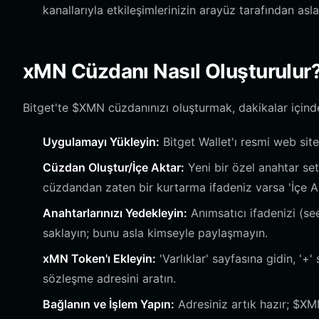
kanallarıyla etkileşimlerinizin arayüz tarafından asl
xMN Cüzdanı Nasıl Oluşturulur
Bitget'te $XMN cüzdanınızı oluşturmak, dakikalar içinde
Uygulamayı Yükleyin:
Bitget Wallet'ı resmi web si
Cüzdan Oluştur/İçe Aktar:
Yeni bir özel anahtar se
cüzdandan zaten bir kurtarma ifadeniz varsa 'İçe Ak
Anahtarlarınızı Yedekleyin:
Anımsatıcı ifadenizi (se
saklayın; bunu asla kimseyle paylaşmayın.
xMN Token'ı Ekleyin:
'Varlıklar' sayfasına gidin, '
sözleşme adresini aratın.
Bağlanın ve İşlem Yapın:
Adresiniz artık hazır; $XM