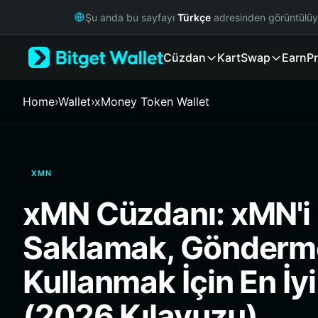
English
Şu anda bu sayfayı
Türkçe
adresinden görüntülü
日本語
Tiếng Việt
Cüzdan
Kart
Swap
Earn
Pr
Русский
Español (Latinoamérica)
Türkçe
Home
›
Wallet
›
xMoney Token Wallet
Italiano
Français
Deutsch
简体中文
XMN
繁體中文
Português (Portugal)
xMN Cüzdanı: xMN'i
Bahasa Indonesia
ภาษาไทย
Saklamak, Gönderm
हिन्दी
বাংলা
Kullanmak İçin En İy
Español
Português (Brasil)
(2026 Kılavuzu)
Español (Argentina)