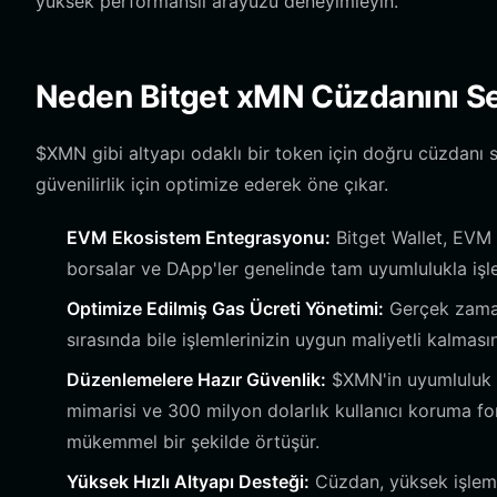
yüksek performanslı arayüzü deneyimleyin.
Neden Bitget xMN Cüzdanını Se
$XMN gibi altyapı odaklı bir token için doğru cüzdanı 
güvenilirlik için optimize ederek öne çıkar.
EVM Ekosistem Entegrasyonu:
Bitget Wallet, EVM 
borsalar ve DApp'ler genelinde tam uyumlulukla işle
Optimize Edilmiş Gas Ücreti Yönetimi:
Gerçek zamanl
sırasında bile işlemlerinizin uygun maliyetli kalmas
Düzenlemelere Hazır Güvenlik:
$XMN'in uyumluluk o
mimarisi ve 300 milyon dolarlık kullanıcı koruma fo
mükemmel bir şekilde örtüşür.
Yüksek Hızlı Altyapı Desteği:
Cüzdan, yüksek işlem 