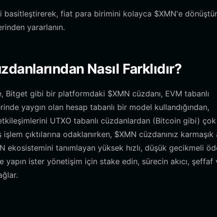
ini basitleştirerek, fiat para birimini kolayca $XMN'e dönüşt
rinden yararlanın.
danlarından Nasıl Farklıdır?
, Bitget gibi bir platformdaki $XMN cüzdanı, EVM tabanlı
lerinde yaygın olan hesap tabanlı bir model kullandığından,
e etkileşimlerini UTXO tabanlı cüzdanlardan (Bitcoin gibi) ço
 işlem çıktılarına odaklanırken, $XMN cüzdanınız karmaşık a
 ekosistemini tanımlayan yüksek hızlı, düşük gecikmeli ö
e yapın ister yönetişim için stake edin, sürecin akıcı, şeffaf
ğlar.