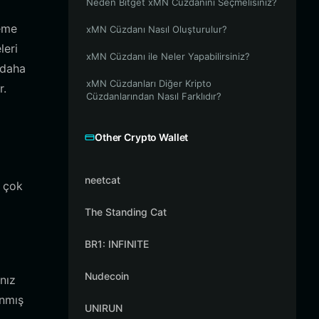
Neden Bitget xMN Cüzdanını Seçmelisiniz?
deme
xMN Cüzdanı Nasıl Oluşturulur?
leri
xMN Cüzdanı ile Neler Yapabilirsiniz?
 daha
xMN Cüzdanları Diğer Kripto
r.
Cüzdanlarından Nasıl Farklıdır?
Other Crypto Wallet
neetcat
, çok
The Standing Cat
BR1: INFINITE
Nudecoin
ınız
anmış
UNIRUN