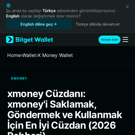
English
日本語
Şu anda bu sayfayı
Türkçe
adresinden görüntülüyorsunuz.
English
olarak değiştirmek ister misiniz?
Tiếng Việt
English diline geç
Türkçe dilinde devam et
Русский
Español (Latinoamérica)
Türkçe
Hemen indir
Italiano
Français
Home
›
Wallet
›
X Money Wallet
Deutsch
简体中文
繁體中文
XMONEY
Português (Portugal)
Bahasa Indonesia
xmoney Cüzdanı:
ภาษาไทย
xmoney'i Saklamak,
हिन्दी
বাংলা
Göndermek ve Kullanmak
Español
İçin En İyi Cüzdan (2026
Português (Brasil)
Español (Argentina)