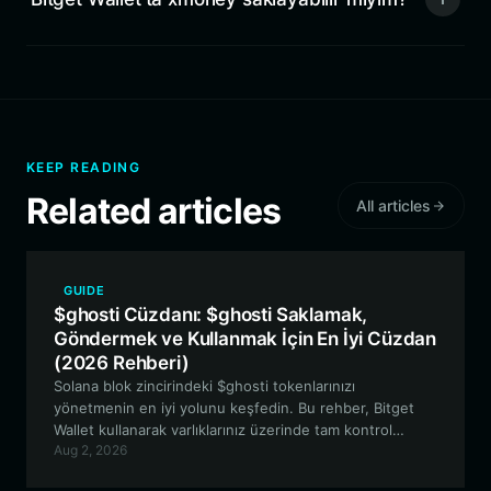
KEEP READING
Related articles
All articles
GUIDE
$ghosti Cüzdanı: $ghosti Saklamak,
Göndermek ve Kullanmak İçin En İyi Cüzdan
(2026 Rehberi)
Solana blok zincirindeki $ghosti tokenlarınızı
yönetmenin en iyi yolunu keşfedin. Bu rehber, Bitget
Wallet kullanarak varlıklarınız üzerinde tam kontrol
Aug 2, 2026
sağlamanızı ve $ghosti topluluk ekosistemine kolayca
erişmenizi sağlayan güvenli bir cüzdanın nasıl