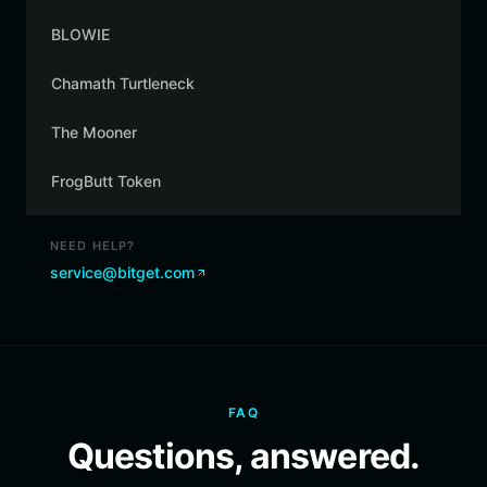
BLOWIE
Chamath Turtleneck
The Mooner
FrogButt Token
NEED HELP?
service@bitget.com
FAQ
Questions, answered.