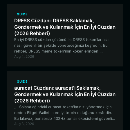
kurulacağını kapsamaktadır.
GUIDE
DRESS Cüzdanı: DRESS Saklamak,
Göndermek ve Kullanmak İçin En İyi Cüzdan
(2026 Rehberi)
En iyi DRESS cüzdan çözümü ile DRESS token'larınızı
nasıl güvenli bir şekilde yöneteceğinizi keşfedin. Bu
rehber, DRESS meme token'ının kökenlerinden,
Aug 4, 2026
sorunsuz EVM tabanlı varlık yönetimi için bir Bitget
Cüzdanı kurmaya kadar her şeyi kapsamaktadır.
GUIDE
auracat Cüzdanı: auracat'i Saklamak,
Göndermek ve Kullanmak İçin En İyi Cüzdan
(2026 Rehberi)
。 Solana ağındaki auracat token'larınızı yönetmek için
neden Bitget Wallet'ın en iyi tercih olduğunu keşfedin.
Bu kılavuz, benzersiz 432Hz temalı ekosistemi güvenli
Aug 3, 2026
ve verimli bir şekilde nasıl güvence altına alacağınızı,