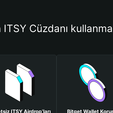
ITSY Cüzdanı kullanmal
tsiz ITSY Airdrop’ları
Bitget Wallet Kor