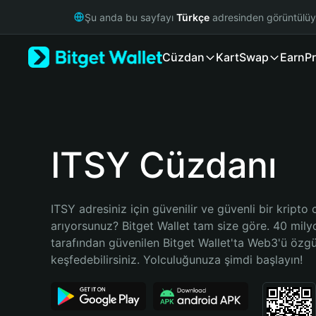
English
Şu anda bu sayfayı
Türkçe
adresinden görüntülü
日本語
Tiếng Việt
Cüzdan
Kart
Swap
Earn
Pr
Русский
Español (Latinoamérica)
Türkçe
Italiano
Français
Deutsch
ITSY Cüzdanı
简体中文
繁體中文
Português (Portugal)
ITSY adresiniz için güvenilir ve güvenli bir kripto 
Bahasa Indonesia
arıyorsunuz? Bitget Wallet tam size göre. 40 milyon
ภาษาไทย
tarafından güvenilen Bitget Wallet'ta Web3'ü özgü
हिन्दी
keşfedebilirsiniz. Yolculuğunuza şimdi başlayın!
বাংলা
Español
Português (Brasil)
Español (Argentina)