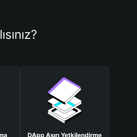
ısınız?
uma
DApp Aşırı Yetkilendirme