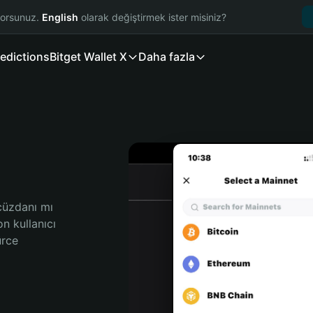
yorsunuz.
English
olarak değiştirmek ister misiniz?
edictions
Bitget Wallet X
Daha fazla
cüzdanı mı 
 kullanıcı 
rce 