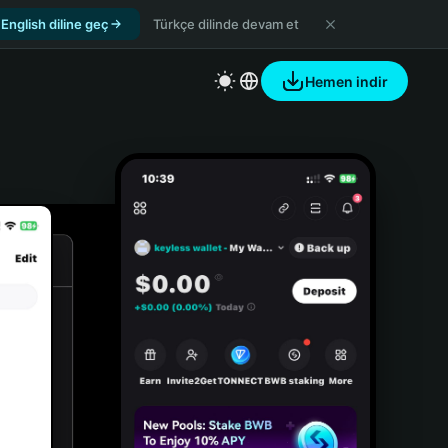
English diline geç
Türkçe dilinde devam et
Hemen indir