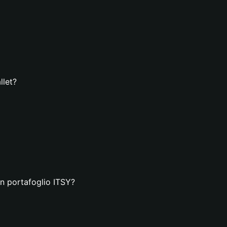
llet?
un portafoglio ITSY?