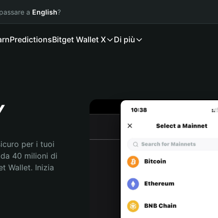
 passare a
English
?
arn
Predictions
Bitget Wallet X
Di più
Y
curo per i tuoi 
da 40 milioni di 
 Wallet. Inizia 