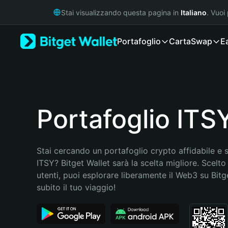
English
Stai visualizzando questa pagina in
Italiano
. Vuoi
日本語
Tiếng Việt
Portafoglio
Carta
Swap
E
Русский
Español (Latinoamérica)
Türkçe
Italiano
Français
Deutsch
Portafoglio ITS
简体中文
繁體中文
Português (Portugal)
Stai cercando un portafoglio crypto affidabile e si
Bahasa Indonesia
ITSY? Bitget Wallet sarà la scelta migliore. Scelto 
ภาษาไทย
utenti, puoi esplorare liberamente il Web3 su Bitget
हिन्दी
subito il tuo viaggio!
বাংলা
Español
Português (Brasil)
Español (Argentina)