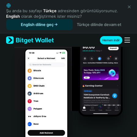
English
日本語
Şu anda bu sayfayı
Türkçe
adresinden görüntülüyorsunuz.
English
olarak değiştirmek ister misiniz?
Tiếng Việt
English diline geç
Türkçe dilinde devam et
Русский
Español (Latinoamérica)
Türkçe
Hemen indir
Italiano
Français
Deutsch
简体中文
繁體中文
Português (Portugal)
Bahasa Indonesia
ภาษาไทย
हिन्दी
বাংলা
Español
Português (Brasil)
Español (Argentina)