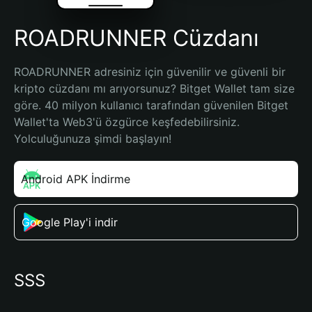
ROADRUNNER Cüzdanı
ROADRUNNER adresiniz için güvenilir ve güvenli bir 
kripto cüzdanı mı arıyorsunuz? Bitget Wallet tam size 
göre. 40 milyon kullanıcı tarafından güvenilen Bitget 
Wallet'ta Web3'ü özgürce keşfedebilirsiniz. 
Yolculuğunuza şimdi başlayın!
Android APK İndirme
Google Play'i indir
SSS