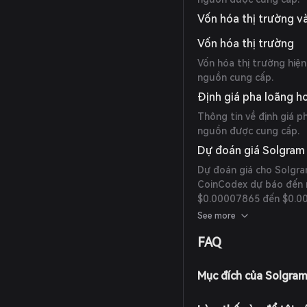
Vốn hóa thị trường v
Vốn hóa thị trường
Vốn hóa thị trường hiệ
nguồn cung cấp.
Định giá pha loãng h
Thông tin về định giá 
nguồn được cung cấp.
Dự đoán giá Solgram
Dự đoán giá cho Solgra
CoinCodex dự báo đến 
$0.00007865 đến $0.00
theo sát 20% mức tăng 
See more
thể đạt khoảng $0.0003
FAQ
mang tính suy đoán và 
Mục đích của Solgram 