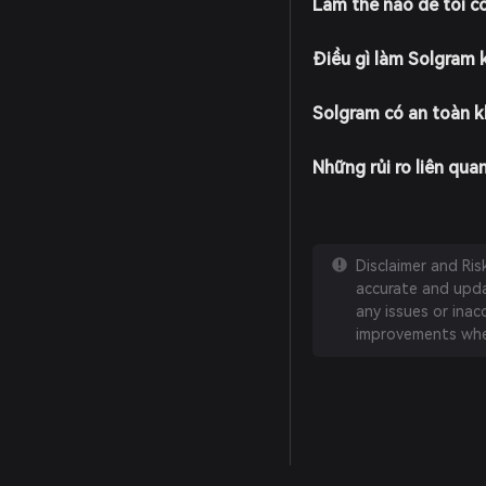
Làm thế nào để tôi có
Điều gì làm Solgram k
Solgram có an toàn 
Những rủi ro liên qua
Disclaimer and Ri
accurate and updat
any issues or inac
improvements whe
English