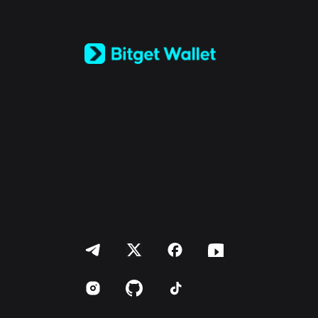
日本語
Tiếng Việt
Русский
Español (Latinoamérica)
Türkçe
Italiano
Français
Deutsch
简体中文
繁體中文
Português (Portugal)
Bahasa Indonesia
ภาษาไทย
العربية
हिन्दी
বাংলা
Español
Português (Brasil)
Español (Argentina)