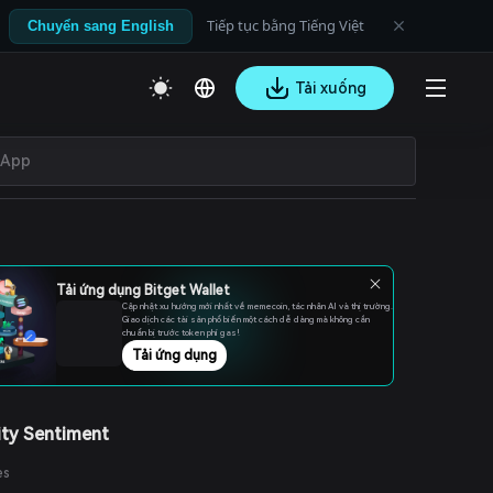
Tiếp tục bằng Tiếng Việt
Chuyển sang English
Tải xuống
Tải ứng dụng Bitget Wallet
Cập nhật xu hướng mới nhất về memecoin, tác nhân AI và thị trường.
Giao dịch các tài sản phổ biến một cách dễ dàng mà không cần
chuẩn bị trước token phí gas!
Tải ứng dụng
ty Sentiment
es