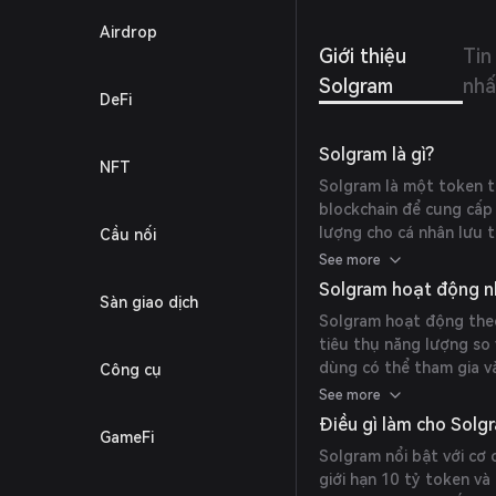
Airdrop
Giới thiệu
Tin
Solgram
nhấ
DeFi
Solgram là gì?
NFT
Solgram là một token t
blockchain để cung cấp
lượng cho cá nhân lưu tr
Cầu nối
nghiệm thân thiện với 
See more
Solgram hoạt động n
Sàn giao dịch
Solgram hoạt động the
tiêu thụ năng lượng so
dùng có thể tham gia v
Công cụ
staking token của họ, 
See more
Điều gì làm cho Solg
GameFi
Solgram nổi bật với cơ
giới hạn 10 tỷ token và