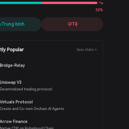
50%
Trung bình
Tệ
tly Popular
Xem thêm >
Bridge-Relay
Uniswap V3
Decentralized trading protocol
Virtuals Protocol
Create and Co-own Onchain AI Agents .
Arrow Finance
Native CDP on Robinhood Chain