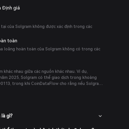
à Định giá
n tại của Solgram không được xác định trong các
oàn toàn
pha loãng hoàn toàn của Solgram không có trong các
m khác nhau giữa các nguồn khác nhau. Ví dụ,
năm 2025, Solgram có thể giao dịch trong khoảng
0113, trong khi CoinDataFlow cho rằng nếu Solgram
trung bình hàng năm trước đó của Bitcoin, nó có
18 vào năm 2025. Cần lưu ý rằng các dự đoán này
nên được xem xét thận trọng.
là gì?