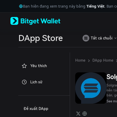
English
Bạn hiện đang xem trang này bằng
Tiếng Việt
. Bạn 
日本語
Tiếng Việt
Русский
Español (Latinoamérica)
Türkçe
Italiano
DApp Store
Tất cả chuỗi
Français
Deutsch
简体中文
繁體中文
›
Home
DApp Home
Português (Portugal)
Yêu thích
Bahasa Indonesia
ภาษาไทย
Sol
العربية
Lịch sử
हिन्दी
Solgra
বাংলা
nền tả
bản, g
Español
trực t
Português (Brasil)
See m
lẫn cá
Español (Argentina)
Đề xuất DApp