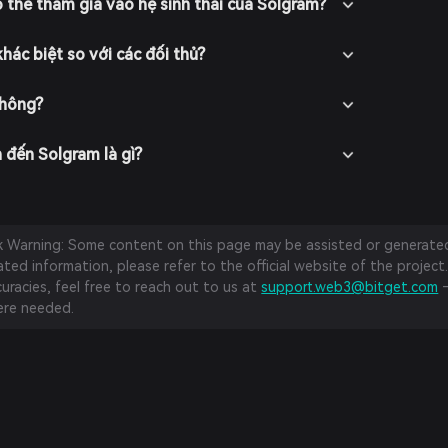
 thể tham gia vào hệ sinh thái của Solgram?
hác biệt so với các đối thủ?
không?
n đến Solgram là gì?
sk Warning: Some content on this page may be assisted or generated 
ed information, please refer to the official website of the project.
curacies, feel free to reach out to us at
support.web3@bitget.com
—
re needed.