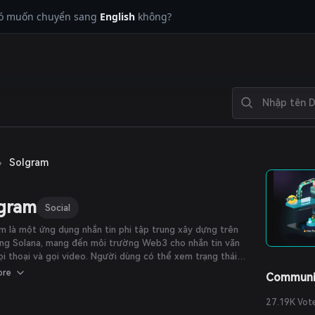
có muốn chuyển sang
English
không?
›
Solgram
gram
Social
m là một ứng dụng nhắn tin phi tập trung xây dựng trên
ng Solana, mang đến môi trường Web3 cho nhắn tin văn
ọi thoại và gọi video. Người dùng có thể xem trạng thái
uyến và ngoại tuyến của từng người dùng cả trong nhóm
ore
Communi
c cuộc trò chuyện riêng tư.
27.19K Vot