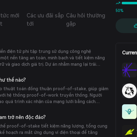
50%
 tức mới
Các ưu đãi sắp
Câu hỏi thường
t
tới
gặp
iền điện tử phi tập trung sử dụng công nghệ
Curren
 một nền tảng an toàn, minh bạch và tiết kiệm năng
ữ và giao dịch giá trị. Dự án nhằm mang lại trải
người dùng với trọng tâm là sự bền vững và bảo mật.
hư thế nào?
o thuật toán đồng thuận proof-of-stake, giúp giảm
 với hệ thống proof-of-work truyền thống. Người
ào quá trình xác nhận của mạng lưới bằng cách
góp phần bảo mật mạng và nhận phần thưởng đổi lại.
ram trở nên độc đáo?
 chế proof-of-stake tiết kiệm năng lượng, tổng cung
 kế hoạch ra mắt ứng dụng ví điện thoại để tăng