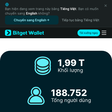
English
日本語
Bạn hiện đang xem trang này bằng
Tiếng Việt
. Bạn có muốn
chuyển sang
English
không?
Tiếng Việt
Chuyển sang English
Tiếp tục bằng Tiếng Việt
Русский
Español (Latinoamérica)
Türkçe
Tải xuống ngay
Italiano
Français
Deutsch
简体中文
1,99 T
繁體中文
Português (Portugal)
‌Khối lượng
Bahasa Indonesia
ภาษาไทย
हिन्दी
188.752
বাংলা
Español
Tổng người dùng
Português (Brasil)
Español (Argentina)