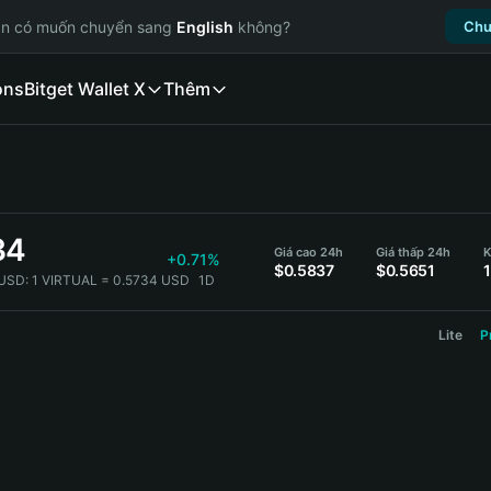
ạn có muốn chuyển sang
English
không?
Chu
ons
Bitget Wallet X
Thêm
34
Giá cao 24h
Giá thấp 24h
K
+0.71%
$0.5837
$0.5651
USD:
1 VIRTUAL = 0.5734 USD
1D
Lite
P