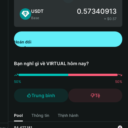
0.57340913
USDT
Base
≈ $
0.57
Hoán đổi
Tải xuống Bitget Wallet
Bạn nghĩ gì về VIRTUAL hôm nay?
50
%
50
%
Trung bình
Tệ
Pool
Thông tin
Thịnh hành
$4,477,181