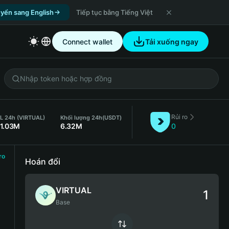
yển sang English
Tiếp tục bằng Tiếng Việt
Connect wallet
Tải xuống ngay
Rủi ro
L 24h (VIRTUAL)
Khối lượng 24h
(USDT)
11.03M
6.32M
0
ro
Hoán đổi
VIRTUAL
Base