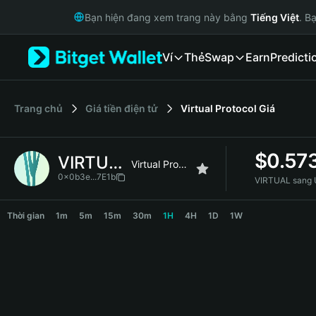
English
Bạn hiện đang xem trang này bằng
Tiếng Việt
. B
日本語
Tiếng Việt
Ví
Thẻ
Swap
Earn
Predicti
Русский
Español (Latinoamérica)
Türkçe
Italiano
‌Trang chủ
Giá tiền điện tử
Virtual Protocol
Giá
Français
Deutsch
$
0.57
VIRTUAL
简体中文
Virtual Protocol
繁體中文
0x0b3e...7E1b
VIRTUAL sang 
Português (Portugal)
VIRTUAL Price Chart
Bahasa Indonesia
Thời gian
1m
5m
15m
30m
1H
4H
1D
1W
ภาษาไทย
हिन्दी
বাংলা
Español
Português (Brasil)
Español (Argentina)