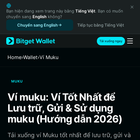
English
日本語
Bạn hiện đang xem trang này bằng
Tiếng Việt
. Bạn có muốn
chuyển sang
English
không?
Tiếng Việt
Chuyển sang English
Tiếp tục bằng Tiếng Việt
Русский
Español (Latinoamérica)
Türkçe
Tải xuống ngay
Italiano
Français
Home
›
Wallet
›
‌Ví Muku
Deutsch
简体中文
繁體中文
MUKU
Português (Portugal)
Bahasa Indonesia
Ví muku: Ví Tốt Nhất để
ภาษาไทย
Lưu trữ, Gửi & Sử dụng
हिन्दी
বাংলা
muku (Hướng dẫn 2026)
Español
Português (Brasil)
Tải xuống ví Muku tốt nhất để lưu trữ, gửi và
Español (Argentina)