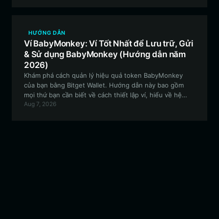
HƯỚNG DẪN
Ví BabyMonkey: Ví Tốt Nhất để Lưu trữ, Gửi
& Sử dụng BabyMonkey (Hướng dẫn năm
2026)
Khám phá cách quản lý hiệu quả token BabyMonkey
của bạn bằng Bitget Wallet. Hướng dẫn này bao gồm
mọi thứ bạn cần biết về cách thiết lập ví, hiểu về hệ
Aug 7, 2026
sinh thái EVM và tối đa hóa thu nhập thụ động thông
qua việc phân phối cổ tức tự động.