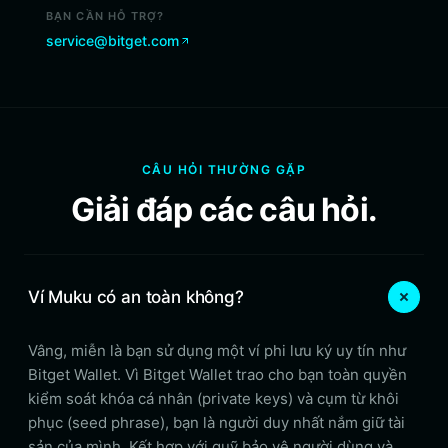
BẠN CẦN HỖ TRỢ?
service@bitget.com
CÂU HỎI THƯỜNG GẶP
Giải đáp các câu hỏi.
Ví Muku có an toàn không?
Vâng, miễn là bạn sử dụng một ví phi lưu ký uy tín như
Bitget Wallet. Vì Bitget Wallet trao cho bạn toàn quyền
kiểm soát khóa cá nhân (private keys) và cụm từ khôi
phục (seed phrase), bạn là người duy nhất nắm giữ tài
sản của mình. Kết hợp với quỹ bảo vệ người dùng và