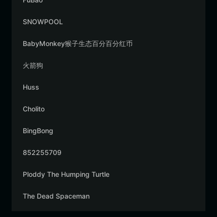
SNOWPOOL
BabyMonkey猴子生态百分百分红币
火箭狗
Huss
Cholito
BingBong
852255709
Ploddy The Humping Turtle
The Dead Spaceman