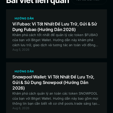
Bài viết liên quan
HƯỚNG DẪN
Ví Fubao: Ví Tốt Nhất Để Lưu Trữ, Gửi & Sử
Dụng Fubao (Hướng Dẫn 2026)
Khám phá cách tốt nhất để quản lý các token $FUBAO
của bạn với Bitget Wallet. Hướng dẫn này khám phá
cách lưu trữ, giao dịch và tương tác an toàn với đồng
Aug 5, 2026
meme coin đang lan truyền trên Solana bằng cách sử
dụng một ví phi tập trung hàng đầu.
HƯỚNG DẪN
Snowpool Wallet: Ví Tốt Nhất Để Lưu Trữ,
Gửi & Sử Dụng Snowpool (Hướng Dẫn
2026)
Khám phá cách quản lý an toàn các token SNOWPOOL
của bạn với Bitget Wallet. Hướng dẫn này bao gồm mọi
thông tin bạn cần biết về cơ chế pools.trade sáng tạo
Aug 6, 2026
và cách tối ưu hóa trải nghiệm DeFi của bạn.