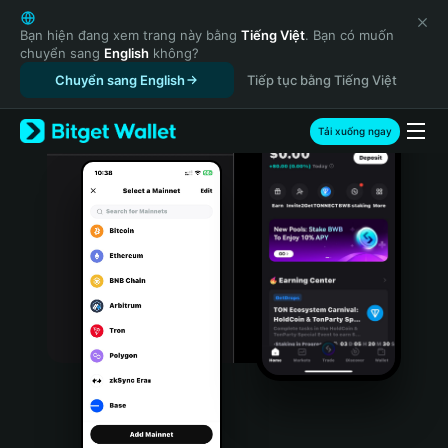
English
日本語
Bạn hiện đang xem trang này bằng
Tiếng Việt
. Bạn có muốn
chuyển sang
English
không?
Tiếng Việt
Chuyển sang English
Tiếp tục bằng Tiếng Việt
Русский
Español (Latinoamérica)
Türkçe
Tải xuống ngay
Italiano
Français
Deutsch
简体中文
繁體中文
Português (Portugal)
Bahasa Indonesia
ภาษาไทย
हिन्दी
বাংলা
Español
Português (Brasil)
Español (Argentina)