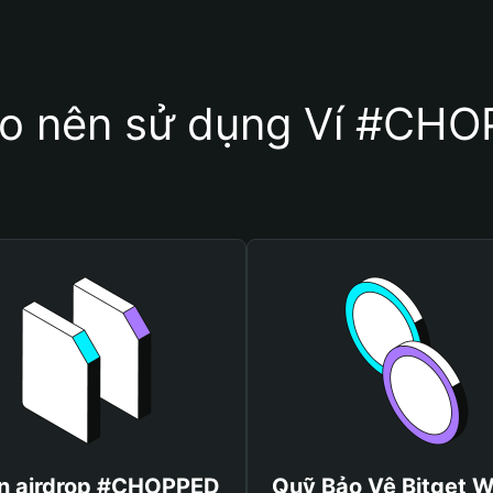
ao nên sử dụng Ví #CH
n airdrop #CHOPPED
Quỹ Bảo Vệ Bitget W