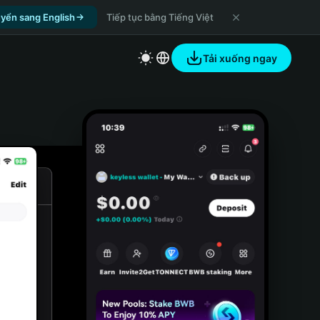
yển sang English
Tiếp tục bằng Tiếng Việt
Tải xuống ngay