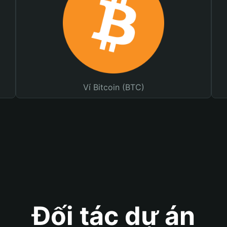
Ví Bitcoin (BTC)
Đối tác dự án