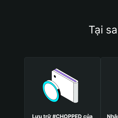
Tại s
Lưu trữ #CHOPPED của
Nhậ