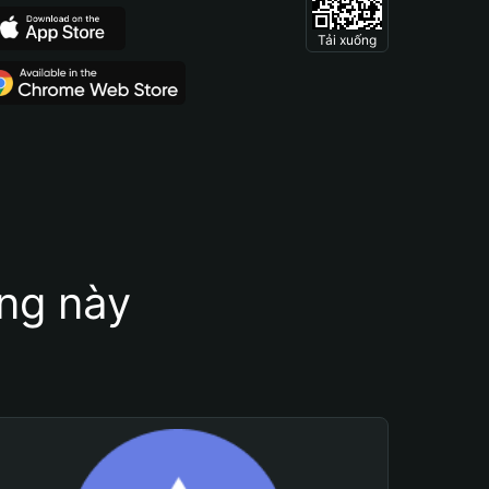
Tải xuống
ung này