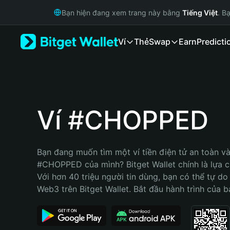
English
Bạn hiện đang xem trang này bằng
Tiếng Việt
. B
日本語
Tiếng Việt
Ví
Thẻ
Swap
Earn
Predicti
Русский
Español (Latinoamérica)
Türkçe
Italiano
Français
Deutsch
Ví #CHOPPED
简体中文
繁體中文
Português (Portugal)
Bạn đang muốn tìm một ví tiền điện tử an toàn và 
Bahasa Indonesia
#CHOPPED của mình? Bitget Wallet chính là lựa ch
ภาษาไทย
Với hơn 40 triệu người tin dùng, bạn có thể tự do
हिन्दी
Web3 trên Bitget Wallet. Bắt đầu hành trình của b
বাংলা
Español
Português (Brasil)
Español (Argentina)