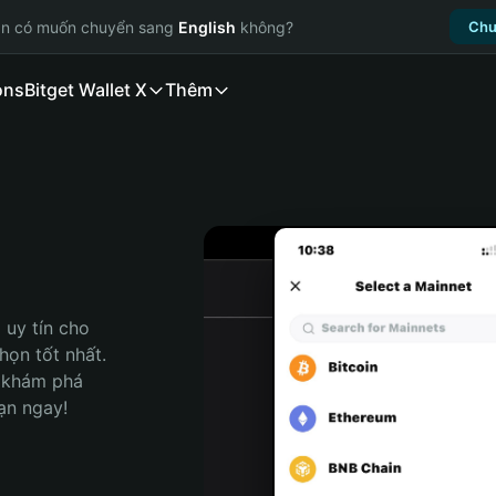
ạn có muốn chuyển sang
English
không?
Chu
ons
Bitget Wallet X
Thêm
uy tín cho 
ọn tốt nhất. 
 khám phá 
ạn ngay!