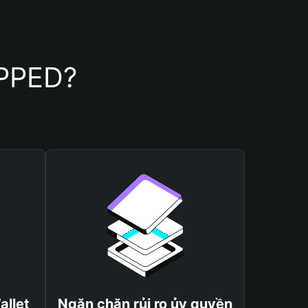
OPPED?
allet
Ngăn chặn rủi ro ủy quyền