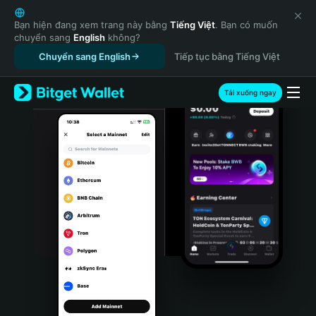
English
日本語
Bạn hiện đang xem trang này bằng
Tiếng Việt
. Bạn có muốn
chuyển sang
English
không?
Tiếng Việt
Chuyển sang English
Tiếp tục bằng Tiếng Việt
Русский
Español (Latinoamérica)
Türkçe
Tải xuống ngay
Italiano
Français
Deutsch
简体中文
繁體中文
Português (Portugal)
Bahasa Indonesia
ภาษาไทย
हिन्दी
বাংলা
Español
Português (Brasil)
Español (Argentina)