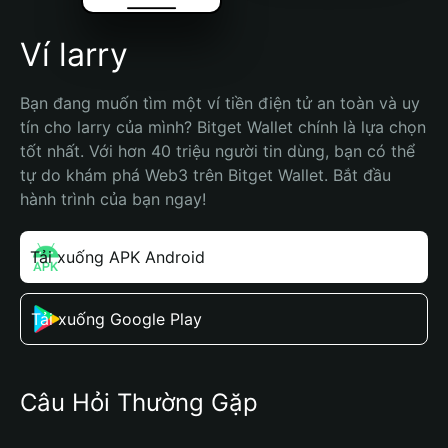
Ví larry
Bạn đang muốn tìm một ví tiền điện tử an toàn và uy 
tín cho larry của mình? Bitget Wallet chính là lựa chọn 
tốt nhất. Với hơn 40 triệu người tin dùng, bạn có thể 
tự do khám phá Web3 trên Bitget Wallet. Bắt đầu 
hành trình của bạn ngay!
Tải xuống APK Android
Tải xuống Google Play
Câu Hỏi Thường Gặp