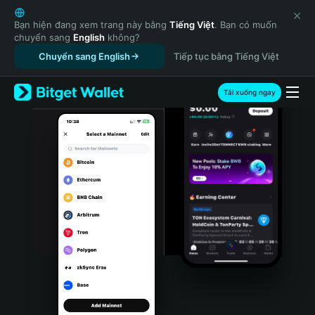
English
日本語
Bạn hiện đang xem trang này bằng
Tiếng Việt
. Bạn có muốn
chuyển sang
English
không?
Tiếng Việt
Chuyển sang English
Tiếp tục bằng Tiếng Việt
Русский
Español (Latinoamérica)
Türkçe
Tải xuống ngay
Italiano
Français
Deutsch
简体中文
繁體中文
Português (Portugal)
Bahasa Indonesia
ภาษาไทย
हिन्दी
বাংলা
Español
Português (Brasil)
Español (Argentina)