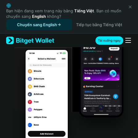
English
日本語
Bạn hiện đang xem trang này bằng
Tiếng Việt
. Bạn có muốn
chuyển sang
English
không?
Tiếng Việt
Chuyển sang English
Tiếp tục bằng Tiếng Việt
Русский
Español (Latinoamérica)
Türkçe
Tải xuống ngay
Italiano
Français
Deutsch
简体中文
繁體中文
Português (Portugal)
Bahasa Indonesia
ภาษาไทย
हिन्दी
বাংলা
Español
Português (Brasil)
Español (Argentina)