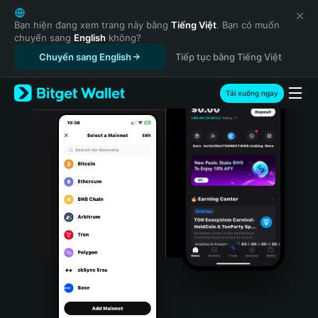
English
日本語
Bạn hiện đang xem trang này bằng
Tiếng Việt
. Bạn có muốn
chuyển sang
English
không?
Tiếng Việt
Chuyển sang English
Tiếp tục bằng Tiếng Việt
Русский
Español (Latinoamérica)
Türkçe
Tải xuống ngay
Italiano
Français
Deutsch
简体中文
繁體中文
Português (Portugal)
Bahasa Indonesia
ภาษาไทย
हिन्दी
বাংলা
Español
Português (Brasil)
Español (Argentina)