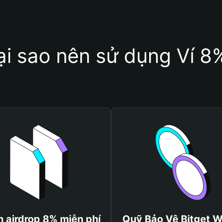
ại sao nên sử dụng Ví 8
 airdrop 8% miễn phí
Quỹ Bảo Vệ Bitget W