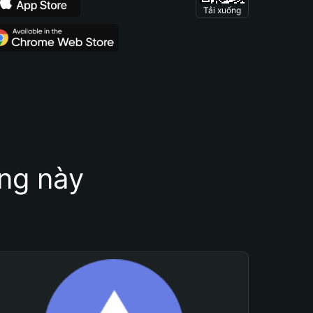
Tải xuống
ung này