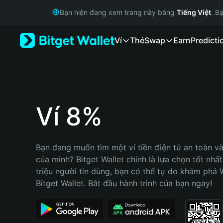
English
Bạn hiện đang xem trang này bằng
Tiếng Việt
. B
日本語
Tiếng Việt
Ví
Thẻ
Swap
Earn
Predicti
Русский
Español (Latinoamérica)
Türkçe
Italiano
Français
Deutsch
Ví 8%
简体中文
繁體中文
Português (Portugal)
Bạn đang muốn tìm một ví tiền điện tử an toàn và
Bahasa Indonesia
của mình? Bitget Wallet chính là lựa chọn tốt nhất
ภาษาไทย
triệu người tin dùng, bạn có thể tự do khám phá 
हिन्दी
Bitget Wallet. Bắt đầu hành trình của bạn ngay!
বাংলা
Español
Português (Brasil)
Español (Argentina)