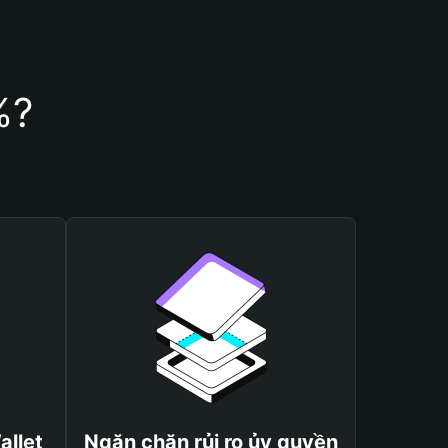
%?
allet
Ngăn chặn rủi ro ủy quyền