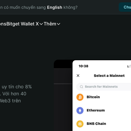
ạn có muốn chuyển sang
English
không?
Chu
ons
Bitget Wallet X
Thêm
 uy tín cho 8% 
. Với hơn 40 
Web3 trên 