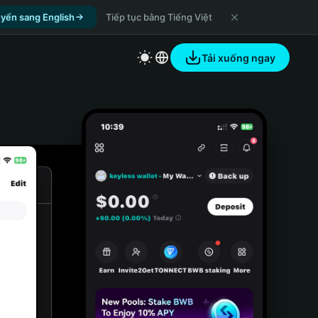
yển sang English
Tiếp tục bằng Tiếng Việt
Tải xuống ngay