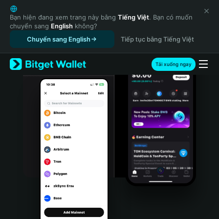
English
日本語
Bạn hiện đang xem trang này bằng
Tiếng Việt
. Bạn có muốn
chuyển sang
English
không?
Tiếng Việt
Chuyển sang English
Tiếp tục bằng Tiếng Việt
Русский
Español (Latinoamérica)
Türkçe
Tải xuống ngay
Italiano
Français
Deutsch
简体中文
繁體中文
Português (Portugal)
Bahasa Indonesia
ภาษาไทย
हिन्दी
বাংলা
Español
Português (Brasil)
Español (Argentina)