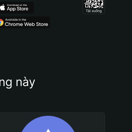
Tải xuống
ung này