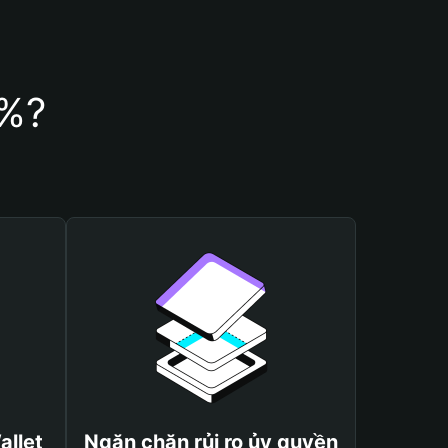
4%?
allet
Ngăn chặn rủi ro ủy quyền