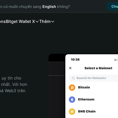
ạn có muốn chuyển sang
English
không?
Chu
ons
Bitget Wallet X
Thêm
uy tín cho 
nhất. Với hơn 
há Web3 trên 