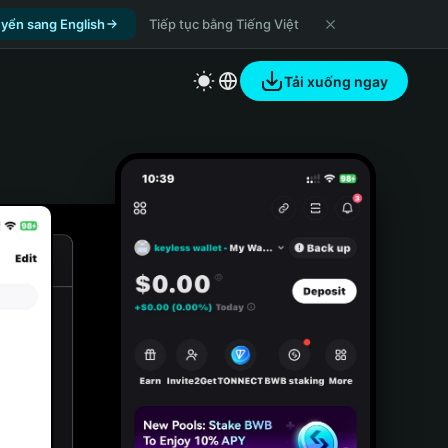
yển sang English
Tiếp tục bằng Tiếng Việt
Tải xuống ngay