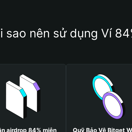
i sao nên sử dụng Ví 8
n airdrop 84% miễn
Quỹ Bảo Vệ Bitget W