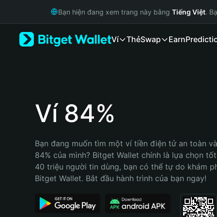
English
Bạn hiện đang xem trang này bằng
Tiếng Việt
. B
日本語
Tiếng Việt
Ví
Thẻ
Swap
Earn
Predicti
Русский
Español (Latinoamérica)
Türkçe
Italiano
Français
Deutsch
Ví 84%
简体中文
繁體中文
Português (Portugal)
Bạn đang muốn tìm một ví tiền điện tử an toàn và 
Bahasa Indonesia
84% của mình? Bitget Wallet chính là lựa chọn tốt 
ภาษาไทย
40 triệu người tin dùng, bạn có thể tự do khám p
हिन्दी
Bitget Wallet. Bắt đầu hành trình của bạn ngay!
বাংলা
Español
Português (Brasil)
Español (Argentina)