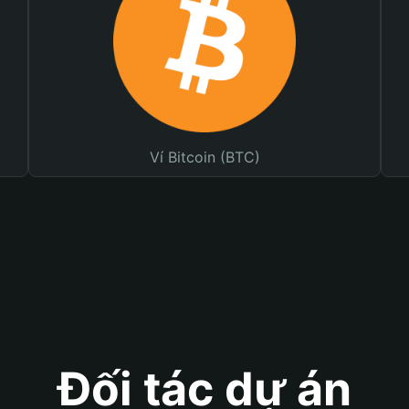
Ví Bitcoin (BTC)
Đối tác dự án