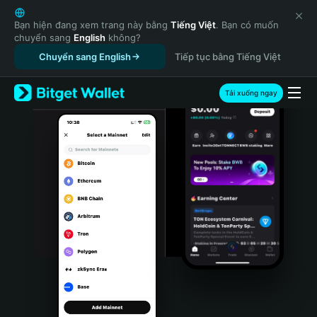
English
日本語
Bạn hiện đang xem trang này bằng
Tiếng Việt
. Bạn có muốn
chuyển sang
English
không?
Tiếng Việt
Chuyển sang English
Tiếp tục bằng Tiếng Việt
Русский
Español (Latinoamérica)
Türkçe
Tải xuống ngay
Italiano
Français
Deutsch
简体中文
繁體中文
Português (Portugal)
Bahasa Indonesia
ภาษาไทย
हिन्दी
বাংলা
Español
Português (Brasil)
Español (Argentina)