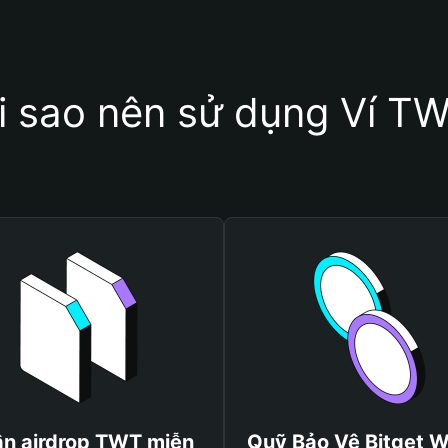
i sao nên sử dụng Ví T
n airdrop TWT miễn
Quỹ Bảo Vệ Bitget W