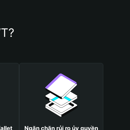
WT?
allet
Ngăn chặn rủi ro ủy quyền