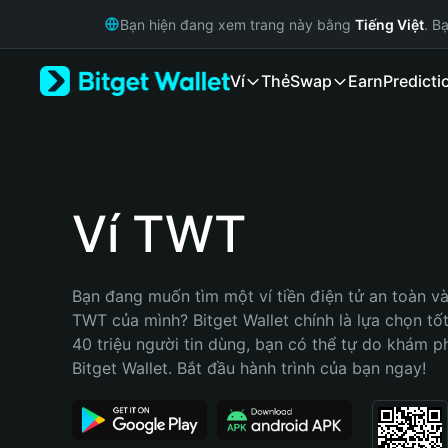
English
Bạn hiện đang xem trang này bằng
Tiếng Việt
. B
日本語
Tiếng Việt
Ví
Thẻ
Swap
Earn
Predicti
Русский
Español (Latinoamérica)
Türkçe
Italiano
Français
Deutsch
Ví TWT
简体中文
繁體中文
Português (Portugal)
Bạn đang muốn tìm một ví tiền điện tử an toàn và 
Bahasa Indonesia
TWT của mình? Bitget Wallet chính là lựa chọn tốt 
ภาษาไทย
40 triệu người tin dùng, bạn có thể tự do khám p
हिन्दी
Bitget Wallet. Bắt đầu hành trình của bạn ngay!
বাংলা
Español
Português (Brasil)
Español (Argentina)