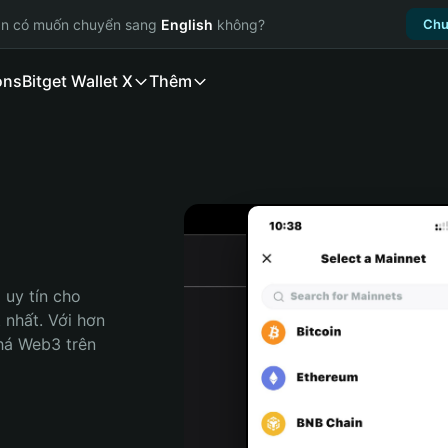
ạn có muốn chuyển sang
English
không?
Chu
ons
Bitget Wallet X
Thêm
uy tín cho 
nhất. Với hơn 
há Web3 trên 