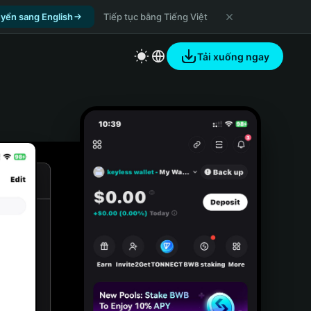
yển sang English
Tiếp tục bằng Tiếng Việt
Tải xuống ngay