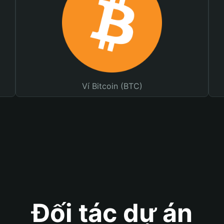
Ví Bitcoin (BTC)
Đối tác dự án