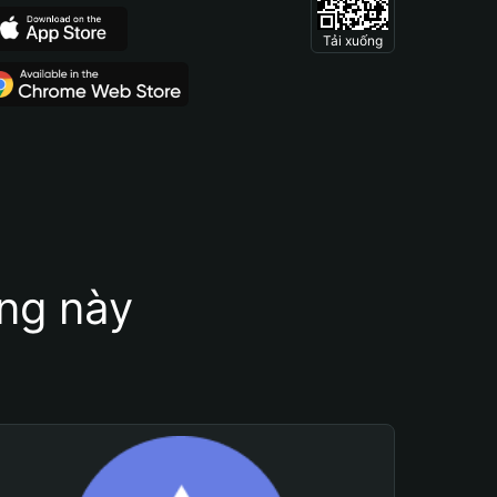
Tải xuống
ung này