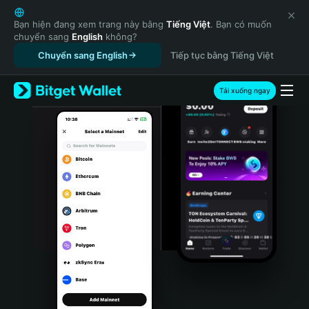
English
日本語
Bạn hiện đang xem trang này bằng
Tiếng Việt
. Bạn có muốn
chuyển sang
English
không?
Tiếng Việt
Chuyển sang English
Tiếp tục bằng Tiếng Việt
Русский
Español (Latinoamérica)
Türkçe
Tải xuống ngay
Italiano
Français
Deutsch
简体中文
繁體中文
Português (Portugal)
Bahasa Indonesia
ภาษาไทย
हिन्दी
বাংলা
Español
Português (Brasil)
Español (Argentina)