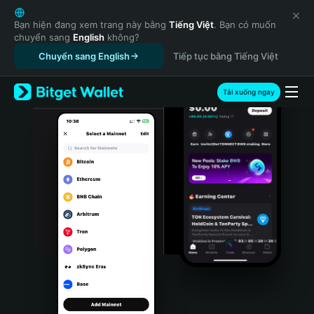
English
日本語
Bạn hiện đang xem trang này bằng
Tiếng Việt
. Bạn có muốn
chuyển sang
English
không?
Tiếng Việt
Chuyển sang English
Tiếp tục bằng Tiếng Việt
Русский
Español (Latinoamérica)
Türkçe
Tải xuống ngay
Italiano
Français
Deutsch
简体中文
繁體中文
Português (Portugal)
Bahasa Indonesia
ภาษาไทย
हिन्दी
বাংলা
Español
Português (Brasil)
Español (Argentina)