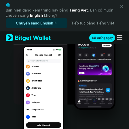
English
日本語
Bạn hiện đang xem trang này bằng
Tiếng Việt
. Bạn có muốn
chuyển sang
English
không?
Tiếng Việt
Chuyển sang English
Tiếp tục bằng Tiếng Việt
Русский
Español (Latinoamérica)
Türkçe
Tải xuống ngay
Italiano
Français
Deutsch
简体中文
繁體中文
Português (Portugal)
Bahasa Indonesia
ภาษาไทย
हिन्दी
বাংলা
Español
Português (Brasil)
Español (Argentina)