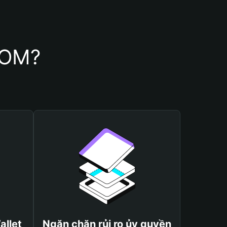
LOM?
allet
Ngăn chặn rủi ro ủy quyền