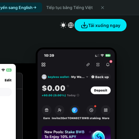
yển sang English
Tiếp tục bằng Tiếng Việt
Tải xuống ngay