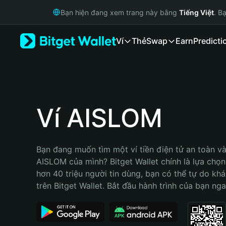
English
Bạn hiện đang xem trang này bằng
Tiếng Việt
. B
日本語
Tiếng Việt
Ví
Thẻ
Swap
Earn
Predicti
Русский
Español (Latinoamérica)
Türkçe
Italiano
Français
Deutsch
Ví AISLOM
简体中文
繁體中文
Português (Portugal)
Bạn đang muốn tìm một ví tiền điện tử an toàn và 
Bahasa Indonesia
AISLOM của mình? Bitget Wallet chính là lựa chọn t
ภาษาไทย
hơn 40 triệu người tin dùng, bạn có thể tự do kh
हिन्दी
trên Bitget Wallet. Bắt đầu hành trình của bạn nga
বাংলা
Español
Português (Brasil)
Español (Argentina)