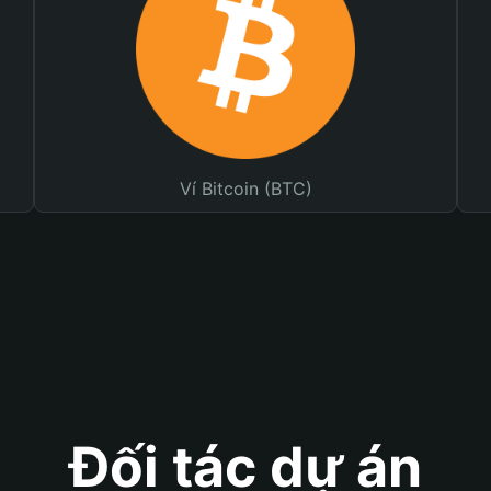
Ví Bitcoin (BTC)
Đối tác dự án