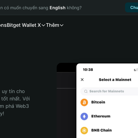
ạn có muốn chuyển sang
English
không?
Chu
ons
Bitget Wallet X
Thêm
uy tín cho 
ốt nhất. Với 
ám phá Web3 
y!