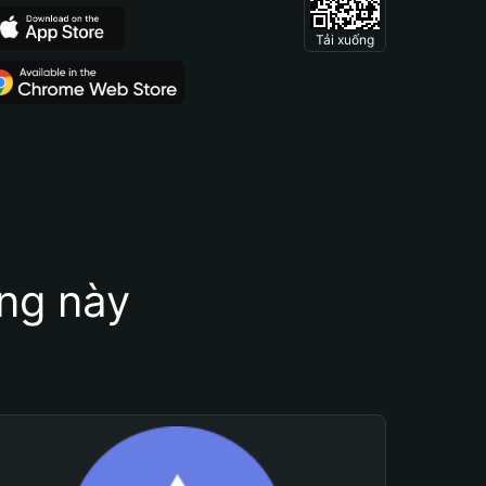
Tải xuống
ung này