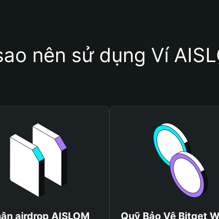
 sao nên sử dụng Ví AIS
ận airdrop AISLOM
Quỹ Bảo Vệ Bitget W