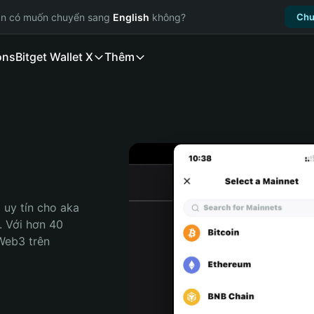
ạn có muốn chuyển sang
English
không?
Chu
ons
Bitget Wallet X
Thêm
uy tín cho aka 
. Với hơn 40 
Web3 trên 