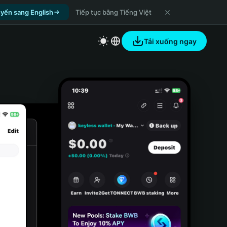
yển sang English
Tiếp tục bằng Tiếng Việt
Tải xuống ngay