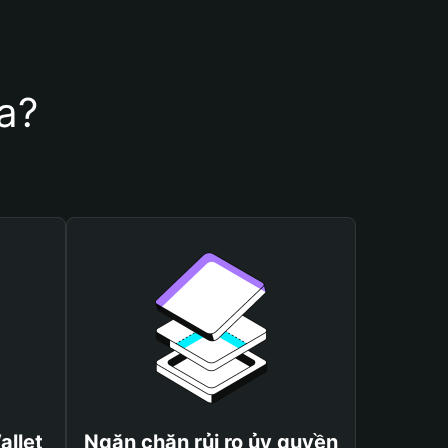
a?
allet
Ngăn chặn rủi ro ủy quyền