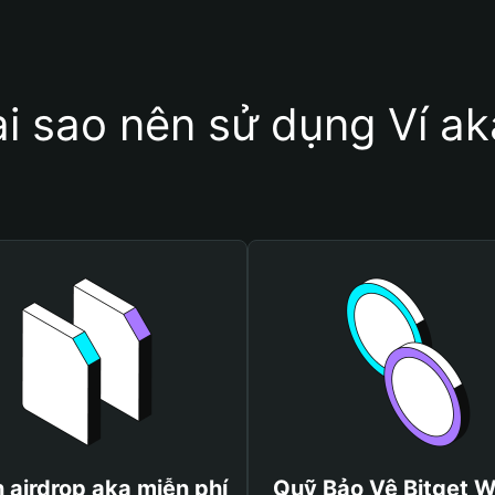
ại sao nên sử dụng Ví ak
 airdrop aka miễn phí
Quỹ Bảo Vệ Bitget W