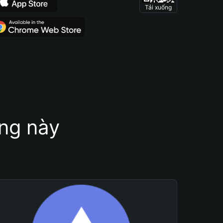
Tải xuống
ung này