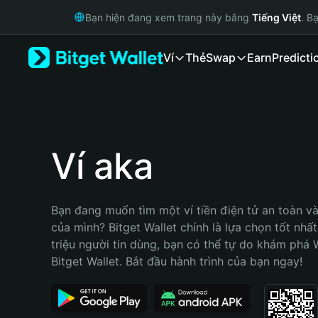
English
Bạn hiện đang xem trang này bằng
Tiếng Việt
. B
日本語
Tiếng Việt
Ví
Thẻ
Swap
Earn
Predicti
Русский
Español (Latinoamérica)
Türkçe
Italiano
Français
Deutsch
Ví aka
简体中文
繁體中文
Português (Portugal)
Bạn đang muốn tìm một ví tiền điện tử an toàn và 
Bahasa Indonesia
của mình? Bitget Wallet chính là lựa chọn tốt nhất
ภาษาไทย
triệu người tin dùng, bạn có thể tự do khám phá 
हिन्दी
Bitget Wallet. Bắt đầu hành trình của bạn ngay!
বাংলা
Español
Português (Brasil)
Español (Argentina)