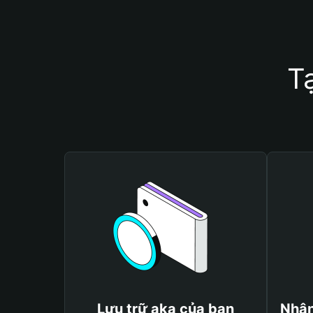
T
Lưu trữ aka của bạn
Nhận