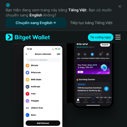
English
日本語
Bạn hiện đang xem trang này bằng
Tiếng Việt
. Bạn có muốn
chuyển sang
English
không?
Tiếng Việt
Chuyển sang English
Tiếp tục bằng Tiếng Việt
Русский
Español (Latinoamérica)
Türkçe
Tải xuống ngay
Italiano
Français
Deutsch
简体中文
繁體中文
Português (Portugal)
Bahasa Indonesia
ภาษาไทย
हिन्दी
বাংলা
Español
Português (Brasil)
Español (Argentina)