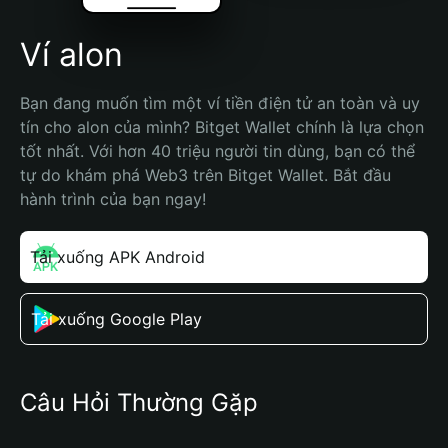
Ví alon
Bạn đang muốn tìm một ví tiền điện tử an toàn và uy 
tín cho alon của mình? Bitget Wallet chính là lựa chọn 
tốt nhất. Với hơn 40 triệu người tin dùng, bạn có thể 
tự do khám phá Web3 trên Bitget Wallet. Bắt đầu 
hành trình của bạn ngay!
Tải xuống APK Android
Tải xuống Google Play
Câu Hỏi Thường Gặp