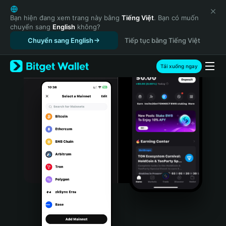
English
日本語
Bạn hiện đang xem trang này bằng
Tiếng Việt
. Bạn có muốn
chuyển sang
English
không?
Tiếng Việt
Chuyển sang English
Tiếp tục bằng Tiếng Việt
Русский
Español (Latinoamérica)
Türkçe
Tải xuống ngay
Italiano
Français
Deutsch
简体中文
繁體中文
Português (Portugal)
Bahasa Indonesia
ภาษาไทย
हिन्दी
বাংলা
Español
Português (Brasil)
Español (Argentina)