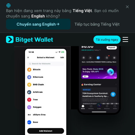
English
日本語
Bạn hiện đang xem trang này bằng
Tiếng Việt
. Bạn có muốn
chuyển sang
English
không?
Tiếng Việt
Chuyển sang English
Tiếp tục bằng Tiếng Việt
Русский
Español (Latinoamérica)
Türkçe
Tải xuống ngay
Italiano
Français
Deutsch
简体中文
繁體中文
Português (Portugal)
Bahasa Indonesia
ภาษาไทย
हिन्दी
বাংলা
Español
Português (Brasil)
Español (Argentina)