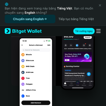
English
日本語
Bạn hiện đang xem trang này bằng
Tiếng Việt
. Bạn có muốn
chuyển sang
English
không?
Tiếng Việt
Chuyển sang English
Tiếp tục bằng Tiếng Việt
Русский
Español (Latinoamérica)
Türkçe
Tải xuống ngay
Italiano
Français
Deutsch
简体中文
繁體中文
Português (Portugal)
Bahasa Indonesia
ภาษาไทย
हिन्दी
বাংলা
Español
Português (Brasil)
Español (Argentina)