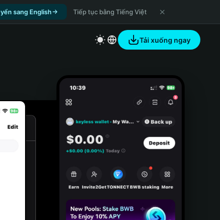
yển sang English
Tiếp tục bằng Tiếng Việt
Tải xuống ngay