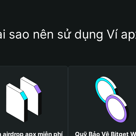
ại sao nên sử dụng Ví ap
 airdrop apx miễn phí
Quỹ Bảo Vệ Bitget W