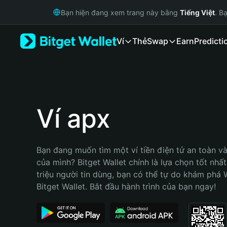
English
Bạn hiện đang xem trang này bằng
Tiếng Việt
. B
日本語
Tiếng Việt
Ví
Thẻ
Swap
Earn
Predicti
Русский
Español (Latinoamérica)
Türkçe
Italiano
Français
Deutsch
Ví apx
简体中文
繁體中文
Português (Portugal)
Bạn đang muốn tìm một ví tiền điện tử an toàn và 
Bahasa Indonesia
của mình? Bitget Wallet chính là lựa chọn tốt nhất
ภาษาไทย
triệu người tin dùng, bạn có thể tự do khám phá 
हिन्दी
Bitget Wallet. Bắt đầu hành trình của bạn ngay!
বাংলা
Español
Português (Brasil)
Español (Argentina)