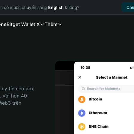
ạn có muốn chuyển sang
English
không?
Chu
ons
Bitget Wallet X
Thêm
uy tín cho apx 
. Với hơn 40 
Web3 trên 