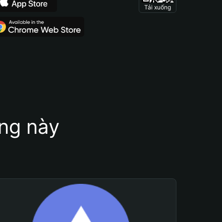
Tải xuống
ung này