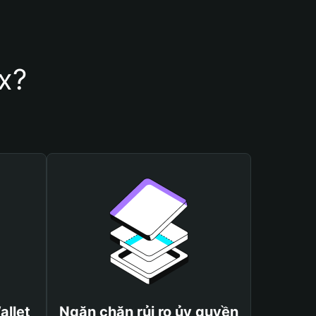
x?
allet
Ngăn chặn rủi ro ủy quyền