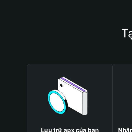
T
Lưu trữ apx của bạn
Nhận